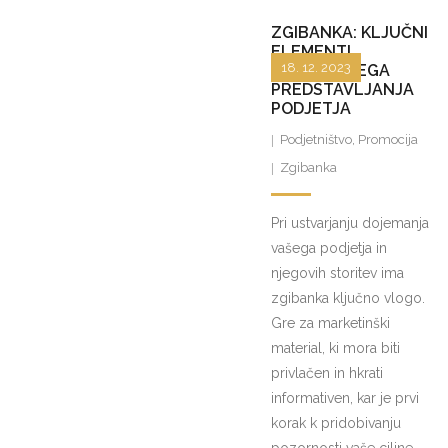
ZGIBANKA: KLJUČNI
ELEMENTI
18. 12. 2023
UČINKOVITEGA
PREDSTAVLJANJA
PODJETJA
Podjetništvo
,
Promocija
Zgibanka
Pri ustvarjanju dojemanja
vašega podjetja in
njegovih storitev ima
zgibanka ključno vlogo.
Gre za marketinški
material, ki mora biti
privlačen in hkrati
informativen, kar je prvi
korak k pridobivanju