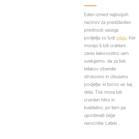
Eden izmed najboljših
načinov za predstavitev
prednosti vašega
podjetja so tudi
letaki
. Ker
morajo ti biti izdelani
zares kakovostno vam
svetujemo, da za tisk
letakov izberete
strokovno in izkušeno
podjetje, ki točno ve, kaj
dela. Tisk mora biti
izveden hitro in
kvalitetno, pri tem pa
upoštevati želje
naročnika. Letaki …