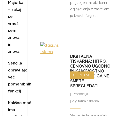
Majorka
priljubljenimi oblikami
oglaševanja z zastavami
– zakaj
je beach flag ali …
se
vrneš
sem
znova
in
znova
DIGITALNA
TISKARNA: HITRO,
Senčila
CENOVNO UGODNO
opravljajo
IN KAKOVOSTNO
24. 10. 2024
TISKANJE, KI GA NE
več
SMETE
pomembnih
SPREGLEDATI!
funkcij
Promocija
digitalna tiskarna
Kakšno moč
ima
Ste se že kdaj vprašali,