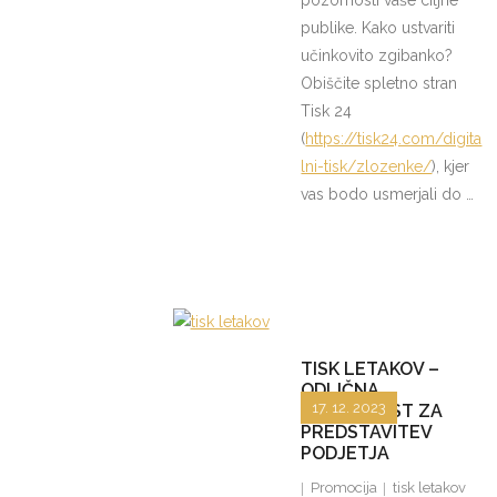
pozornosti vaše ciljne
publike. Kako ustvariti
učinkovito zgibanko?
Obiščite spletno stran
Tisk 24
(
https://tisk24.com/digita
lni-tisk/zlozenke/
), kjer
vas bodo usmerjali do …
TISK LETAKOV –
ODLIČNA
17. 12. 2023
PRILOŽNOST ZA
PREDSTAVITEV
PODJETJA
Promocija
tisk letakov