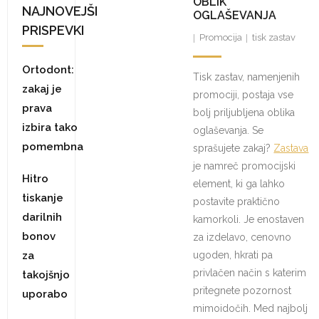
OBLIK
NAJNOVEJŠI
OGLAŠEVANJA
PRISPEVKI
Promocija
tisk zastav
Ortodont:
Tisk zastav, namenjenih
zakaj je
promociji, postaja vse
prava
bolj priljubljena oblika
izbira tako
oglaševanja. Se
pomembna
sprašujete zakaj?
Zastava
je namreč promocijski
Hitro
element, ki ga lahko
tiskanje
postavite praktično
darilnih
kamorkoli. Je enostaven
bonov
za izdelavo, cenovno
za
ugoden, hkrati pa
privlačen način s katerim
takojšnjo
pritegnete pozornost
uporabo
mimoidočih. Med najbolj