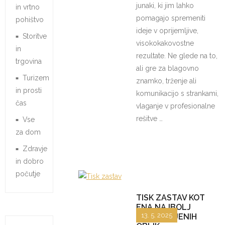
junaki, ki jim lahko
in vrtno
pomagajo spremeniti
pohištvo
ideje v oprijemljive,
Storitve
visokokakovostne
in
rezultate. Ne glede na to,
trgovina
ali gre za blagovno
Turizem
znamko, trženje ali
in prosti
komunikacijo s strankami,
čas
vlaganje v profesionalne
rešitve …
Vse
za dom
Zdravje
in dobro
počutje
TISK ZASTAV KOT
ENA NAJBOLJ
13. 5. 2025
PRILJUBLJENIH