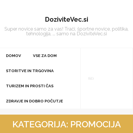
Skip
to
DoziviteVec.si
content
Super novice samo za vas! Trači, športne novice, politika,
tehnologija, ... samo na DoziviteVec.si
DOMOV
VSE ZA DOM
STORITVE IN TRGOVINA
TURIZEM IN PROSTI ČAS
ZDRAVJE IN DOBRO POČUTJE
KATEGORIJA:
PROMOCIJA