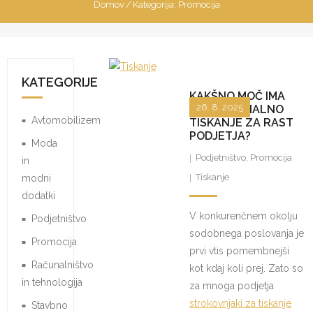
Domov
/
Kategorija:
Promocija
KATEGORIJE
KAKŠNO MOČ IMA
26. 8. 2025
PROFESIONALNO
Avtomobilizem
TISKANJE ZA RAST
PODJETJA?
Moda
Podjetništvo
,
Promocija
in
Tiskanje
modni
dodatki
V konkurenčnem okolju
Podjetništvo
sodobnega poslovanja je
Promocija
prvi vtis pomembnejši
Računalništvo
kot kdaj koli prej. Zato so
in tehnologija
za mnoga podjetja
strokovnjaki za tiskanje
Stavbno