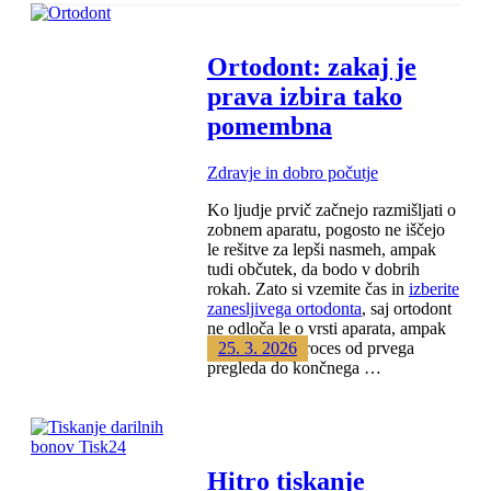
Številčenje
Ortodont: zakaj je
prispevkov
prava izbira tako
pomembna
Zdravje in dobro počutje
Ko ljudje prvič začnejo razmišljati o
zobnem aparatu, pogosto ne iščejo
le rešitve za lepši nasmeh, ampak
tudi občutek, da bodo v dobrih
rokah. Zato si vzemite čas in
izberite
zanesljivega ortodonta
, saj ortodont
ne odloča le o vrsti aparata, ampak
vodi celoten proces od prvega
25. 3. 2026
pregleda do končnega …
Hitro tiskanje