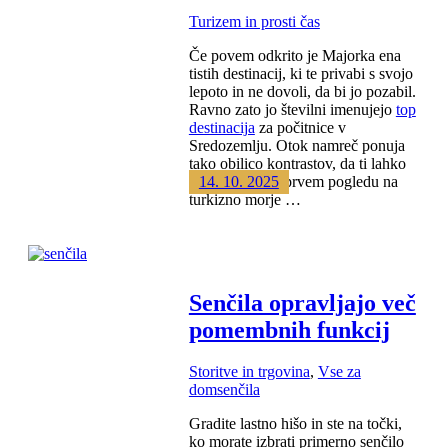
Turizem in prosti čas
Če povem odkrito je Majorka ena
tistih destinacij, ki te privabi s svojo
lepoto in ne dovoli, da bi jo pozabil.
Ravno zato jo številni imenujejo
top
destinacija
za počitnice v
Sredozemlju. Otok namreč ponuja
tako obilico kontrastov, da ti lahko
srce igra že ob prvem pogledu na
14. 10. 2025
turkizno morje …
Senčila opravljajo več
pomembnih funkcij
Storitve in trgovina
,
Vse za
dom
senčila
Gradite lastno hišo in ste na točki,
ko morate izbrati primerno senčilo