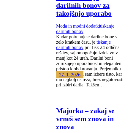
darilnih bonov za
takojšnjo uporabo
Moda in modni dodatki
tiskanje
darilnih bonov
Kadar potrebujete darilne bone v
zelo kratkem času, je
tiskanje
darilnih bonov
pri Tisk 24 odlična
rešitev, saj omogočajo izdelavo v
manj kot 24 urah. Darilni boni
združujejo uporabnost in eleganten
pristop k obdarovanju. Prejemniku
omogočajo, da sam izbere tisto, kar
27. 1. 2026
mu najbolj ustreza, brez negotovosti
pri izbiri darila. Takšen…
Majorka – zakaj se
vrneš sem znova in
znova