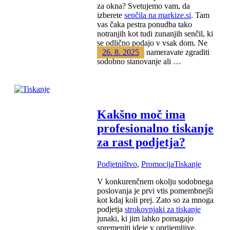
za okna? Svetujemo vam, da
izberete
senčila na markize.si
. Tam
vas čaka pestra ponudba tako
notranjih kot tudi zunanjih senčil, ki
se odlično podajo v vsak dom. Ne
glede na to, ali nameravate zgraditi
26. 8. 2025
sodobno stanovanje ali …
Kakšno moč ima
profesionalno tiskanje
za rast podjetja?
Podjetništvo
,
Promocija
Tiskanje
V konkurenčnem okolju sodobnega
poslovanja je prvi vtis pomembnejši
kot kdaj koli prej. Zato so za mnoga
podjetja
strokovnjaki za tiskanje
junaki, ki jim lahko pomagajo
spremeniti ideje v oprijemljive,