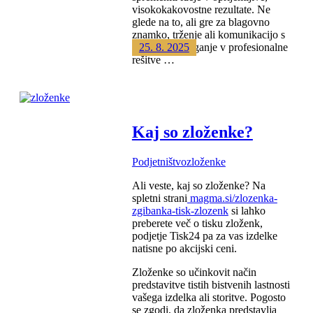
visokokakovostne rezultate. Ne
glede na to, ali gre za blagovno
znamko, trženje ali komunikacijo s
strankami, vlaganje v profesionalne
25. 8. 2025
rešitve …
Kaj so zloženke?
Podjetništvo
zloženke
Ali veste, kaj so zloženke? Na
spletni strani
magma.si/zlozenka-
zgibanka-tisk-zlozenk
si lahko
preberete več o tisku zloženk,
podjetje Tisk24 pa za vas izdelke
natisne po akcijski ceni.
Zloženke so učinkovit način
predstavitve tistih bistvenih lastnosti
vašega izdelka ali storitve. Pogosto
se zgodi, da zloženka predstavlja