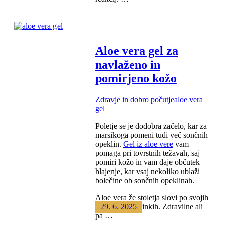
Aloe vera gel za
navlaženo in
pomirjeno kožo
Zdravje in dobro počutje
aloe vera
gel
Poletje se je dodobra začelo, kar za
marsikoga pomeni tudi več sončnih
opeklin.
Gel iz aloe vere
vam
pomaga pri tovrstnih težavah, saj
pomiri kožo in vam daje občutek
hlajenje, kar vsaj nekoliko ublaži
bolečine ob sončnih opeklinah.
Aloe vera že stoletja slovi po svojih
blagodejnih učinkih. Zdravilne ali
29. 6. 2025
pa …