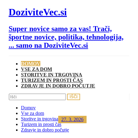
Skip
DoziviteVec.si
to
content
Super novice samo za vas! Trači,
športne novice, politika, tehnologija,
... samo na DoziviteVec.si
DOMOV
VSE ZA DOM
STORITVE IN TRGOVINA
TURIZEM IN PROSTI ČAS
ZDRAVJE IN DOBRO POČUTJE
Domov
Vse za dom
Storitve in trgovina
27. 3. 2026
Turizem in prosti čas
Zdravje in dobro počutje