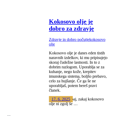
Kokosovo olje je
dobro za zdravje
Zdravje in dobro počutje
kokosovo
olje
Kokosovo olje je danes eden tistih
naravnih izdelkov, ki mu pripisujejo
skoraj čudežne lastnosti. In to z
dobrim razlogom. Uporablja se za
kuhanje, nego kože, krepitev
imunskega sistema, boljšo prebavo,
celo za hujšanje. Če ga še ne
uporabljaš, potem bereš pravi
članek.
Poglejmo skupaj, zakaj kokosovo
17. 6. 2025
olje ni zgolj še …