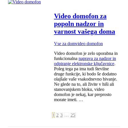
Video domofon za
popoln nadzor in
varnost vašega doma
Vse za dom
video domofon
Video domofon je zelo uporabna in
funkcionalna
naprava za nadzor in
odpiranje elektronske ključavnice
.
Poleg tega pa ima tudi številne
druge funkcije, ki bodo še dodatno
olajšale vaše vsakodnevno bivanje.
Ne glede na to, ali živite v hiši ali
stanovanjskem bloku, video
domofon je nekaj, kar preprosto
morate imeti. …
1
2
3
…
25