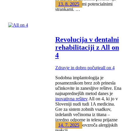
prvi stik z vašimi potencialnimi
13. 8. 2025
strankami. …
Revolucija v dentalni
rehabilitaciji z All on
4
Zdravje in dobro počutje
all on 4
Sodobna implantologija je
posameznikom brez zob prinesla
učinkovite in zanesljive rešitve. Ena
najnaprednejših metod danes je
inovativna rešitev
All on 4, ki jo v
Sloveniji nudi tudi 1A medicina.
Gre za sistem zobnih vsadkov,
izdelanih večinoma iz titana –
izredno odporne in telesu prijazne
kovine, ki ne povzroča alergijskih
14. 7. 2025
reakcij. …