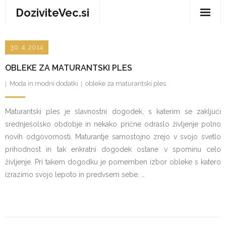
Skip
DoziviteVec.si
to
content
Domov
30. 4. 2014
Vse za dom
OBLEKE ZA MATURANTSKI PLES
Storitve in trgovina
Moda in modni dodatki
obleke za maturantski ples
Turizem in prosti čas
Maturantski ples je slavnostni dogodek, s katerim se zaključi
srednješolsko obdobje in nekako prične odraslo življenje polno
Zdravje in dobro počutje
novih odgovornosti. Maturantje samostojno zrejo v svojo svetlo
prihodnost in tak enkratni dogodek ostane v spominu celo
življenje. Pri takem dogodku je pomemben izbor obleke s katero
izrazimo svojo lepoto in predvsem sebe. …