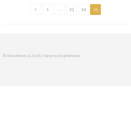
1
…
23
24
25
© dozivitevec.si 2026 | Vse pravice pridržane