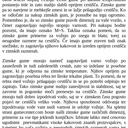
postanejo trde in zato nudijo slabši oprijem cestišča. Zimske gume
pa so narejene iz mehkejše zmesi in se lažje prilagodijo cestišču. Ko
se odločate za nakup zimskih gum, je ponudbe na trgu ogromno.
Pomembno je, da so zimske gume pravih dimenzij za vaše vozilo, s
čimer zagotavljajo najvišjo stopnjo varnosti. Pri nakupu bodite
pozorni, da imajo oznako M+S. Takšna oznaka pomeni, da so
zimske gume primerne za vožnjo po snegu in blatu; torej za
neugodne razmere na cestišču. Če imajo gume zraven tudi znak
snežinke, to zagotavlja njihovo kakovost in izreden oprijem cestišča
v zimskih razmerah.
Zimske gume morajo namreč zagotavljati varno vožnjo po
zasneženih in tudi zaledenelih cestah, zato so izdelane iz posebne
gume, ki je odporna na zimske temperature. Njihov oprijem pa
zagotavljajo posebna rebra ter široke tekalne plasti. To pomeni, da se
rebra med vožnjo prilagajajo cestišču in se po potrebi odpirajo ter
zapirajo. Tako zimske gume nudijo zanesljivost in stabilnost, saj se
zavorne in pogonske moči prenesejo na cestišče. Zimske gume
morajo tudi dobro izpodrivati vodo, saj se v zimskem času pogosto
pojavi ne cestišču veliko vode. Njihova sposobnost odrivanja ter
izpodrivanja vode vam nudi varnost in udobje vožnje. Na spletni
strani gumecenter.com boste našli zimske gume različnih dimenzij,
primerne za vse tipe jeklenih konjičkov. Izbirate lahko med cenovno
ugodnimi pnevmatikami visoke kakovosti znanih proizvajalcev, s
katerimi bo vaša vožnja v neugodnih zimskih razmerah varna ter