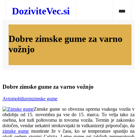
Skip
DoziviteVec.si
to
content
Domov
Dobre zimske gume za varno
Vse za dom
vožnjo
Storitve in trgovina
Turizem in prosti čas
Zdravje in dobro počutje
Dobre zimske gume za varno vožnjo
Avtomobilizem
zimske gume
Zimske gume so obvezna oprema vsakega vozila v
obdobju od 15. novembra pa vse do 15. marca. To velja tako za
osebna, kot tudi poltovorna in tovorna vozila. Termin je zakonsko
določen, vendar nekateri strokovnjaki in vulkanizerji priporočajo, da
zimske gume
montirate že v času, ko se temperature spustijo na
okoli sedem stopinj Celzija. Letne gume pri takšnih temperaturah