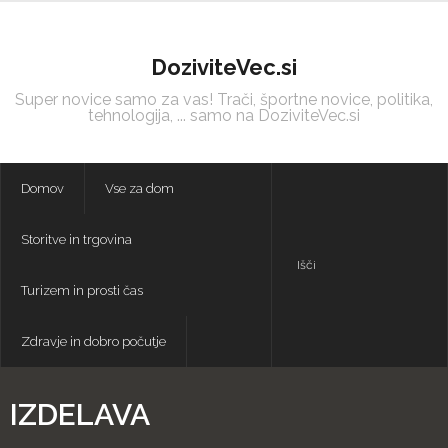
Skip
to
content
DoziviteVec.si
Super novice samo za vas! Trači, športne novice, politika,
tehnologija, ... samo na DoziviteVec.si
Domov
Vse za dom
Storitve in trgovina
Turizem in prosti čas
Zdravje in dobro počutje
IZDELAVA