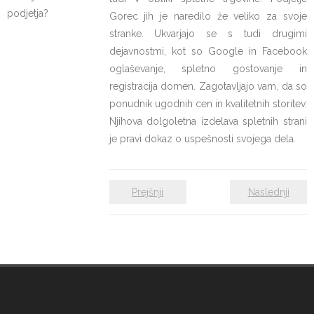
podjetja?
Gorec jih je naredilo že veliko za svoje
stranke. Ukvarjajo se s tudi drugimi
dejavnostmi, kot so Google in Facebook
oglaševanje, spletno gostovanje in
registracija domen. Zagotavljajo vam, da so
ponudnik ugodnih cen in kvalitetnih storitev.
Njihova dolgoletna izdelava spletnih strani
je pravi dokaz o uspešnosti svojega dela.
Prejšnji
Naslednji