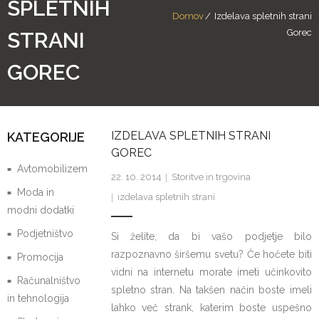
SPLETNIH
Domov
/
Izdelava spletnih strani
Gorec
STRANI
GOREC
IZDELAVA SPLETNIH STRANI
KATEGORIJE
GOREC
Avtomobilizem
22. 10. 2014
Storitve in trgovina
Moda in
izdelava spletnih strani
modni dodatki
Podjetništvo
Si želite, da bi vašo podjetje bilo
razpoznavno širšemu svetu? Če hočete biti
Promocija
vidni na internetu morate imeti učinkovito
Računalništvo
spletno stran. Na takšen način boste imeli
in tehnologija
lahko več strank, katerim boste uspešno