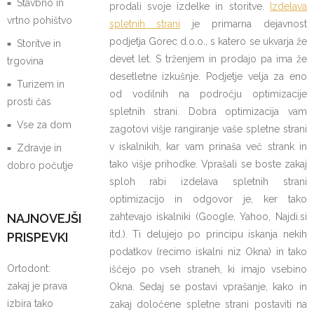
Stavbno in
prodali svoje izdelke in storitve.
Izdelava
vrtno pohištvo
spletnih strani
je primarna dejavnost
podjetja Gorec d.o.o., s katero se ukvarja že
Storitve in
devet let. S trženjem in prodajo pa ima že
trgovina
desetletne izkušnje. Podjetje velja za eno
Turizem in
od vodilnih na področju optimizacije
prosti čas
spletnih strani. Dobra optimizacija vam
Vse za dom
zagotovi višje rangiranje vaše spletne strani
v iskalnikih, kar vam prinaša več strank in
Zdravje in
tako višje prihodke. Vprašali se boste zakaj
dobro počutje
sploh rabi izdelava spletnih strani
optimizacijo in odgovor je, ker tako
NAJNOVEJŠI
zahtevajo iskalniki (Google, Yahoo, Najdi.si
itd.). Ti delujejo po principu iskanja nekih
PRISPEVKI
podatkov (recimo iskalni niz Okna) in tako
Ortodont:
iščejo po vseh straneh, ki imajo vsebino
zakaj je prava
Okna. Sedaj se postavi vprašanje, kako in
izbira tako
zakaj določene spletne strani postaviti na