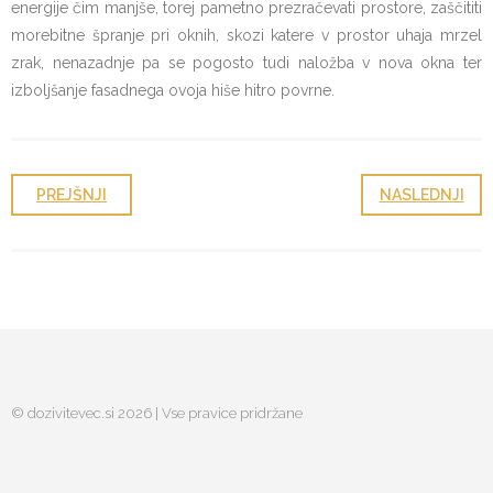
energije čim manjše, torej pametno prezračevati prostore, zaščititi
morebitne špranje pri oknih, skozi katere v prostor uhaja mrzel
zrak, nenazadnje pa se pogosto tudi naložba v nova okna ter
izboljšanje fasadnega ovoja hiše hitro povrne.
PREJŠNJI
NASLEDNJI
© dozivitevec.si 2026 | Vse pravice pridržane