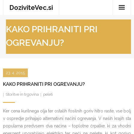
Skip
DoziviteVec.si
to
content
Domov
KAKO PRIHRANITI PRI
Vse za dom
OGREVANJU?
Storitve in trgovina
Turizem in prosti čas
23. 4. 2015
Zdravje in dobro počutje
KAKO PRIHRANITI PRI OGREVANJU?
Storitve in trgovina
peleti
Ker cena kurilnega olja ter ostalih fosilnih goriv hitro raste, vse bolj
v ospredje prihajajo alternativni načini ogrevanja. V naših krajih sta
popularna predvsem dva načina – toplotne črpalke, ki za vhodni
energent uporabljajo elektriko ter peči na pelete, ki kot gorivo