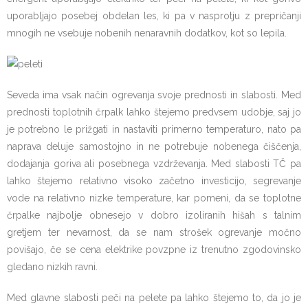
uporabljajo posebej obdelan les, ki pa v nasprotju z prepričanji
mnogih ne vsebuje nobenih nenaravnih dodatkov, kot so lepila.
Seveda ima vsak način ogrevanja svoje prednosti in slabosti. Med
prednosti toplotnih črpalk lahko štejemo predvsem udobje, saj jo
je potrebno le prižgati in nastaviti primerno temperaturo, nato pa
naprava deluje samostojno in ne potrebuje nobenega čiščenja,
dodajanja goriva ali posebnega vzdrževanja. Med slabosti TČ pa
lahko štejemo relativno visoko začetno investicijo, segrevanje
vode na relativno nizke temperature, kar pomeni, da se toplotne
črpalke najbolje obnesejo v dobro izoliranih hišah s talnim
gretjem ter nevarnost, da se nam strošek ogrevanje močno
povišajo, če se cena elektrike povzpne iz trenutno zgodovinsko
gledano nizkih ravni.
Med glavne slabosti peči na pelete pa lahko štejemo to, da jo je