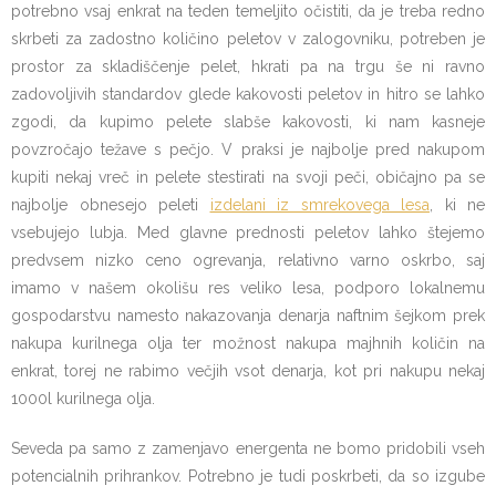
potrebno vsaj enkrat na teden temeljito očistiti, da je treba redno
skrbeti za zadostno količino peletov v zalogovniku, potreben je
prostor za skladiščenje pelet, hkrati pa na trgu še ni ravno
zadovoljivih standardov glede kakovosti peletov in hitro se lahko
zgodi, da kupimo pelete slabše kakovosti, ki nam kasneje
povzročajo težave s pečjo. V praksi je najbolje pred nakupom
kupiti nekaj vreč in pelete stestirati na svoji peči, običajno pa se
najbolje obnesejo peleti
izdelani iz smrekovega lesa
, ki ne
vsebujejo lubja. Med glavne prednosti peletov lahko štejemo
predvsem nizko ceno ogrevanja, relativno varno oskrbo, saj
imamo v našem okolišu res veliko lesa, podporo lokalnemu
gospodarstvu namesto nakazovanja denarja naftnim šejkom prek
nakupa kurilnega olja ter možnost nakupa majhnih količin na
enkrat, torej ne rabimo večjih vsot denarja, kot pri nakupu nekaj
1000l kurilnega olja.
Seveda pa samo z zamenjavo energenta ne bomo pridobili vseh
potencialnih prihrankov. Potrebno je tudi poskrbeti, da so izgube