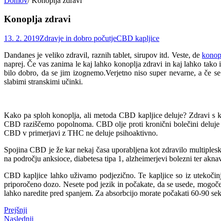
Domov
/
Konoplja zdravi
Konoplja zdravi
13. 2. 2019
Zdravje in dobro počutje
CBD kapljice
Dandanes je veliko zdravil, raznih tablet, sirupov itd. Veste, de
konop
naprej. Če vas zanima le kaj lahko konoplja zdravi in kaj lahko tako i
bilo dobro, da se jim izognemo.Verjetno niso super nevarne, a če se 
slabimi stranskimi učinki.
Kako pa sploh konoplja, ali metoda CBD kapljice deluje? Zdravi s ka
CBD raziščemo popolnoma. CBD olje proti kronični bolečini deluje kot
CBD v primerjavi z THC ne deluje psihoaktivno.
Spojina CBD je že kar nekaj časa uporabljena kot zdravilo multipleskle
na področju anksioce, diabetesa tipa 1, alzheimerjevi bolezni ter aknav
CBD kapljice lahko uživamo podjezično. Te kapljice so iz utekočinjen
priporočeno dozo. Nesete pod jezik in počakate, da se usede, mogoče 
lahko naredite pred spanjem. Za absorbcijo morate počakati 60-90 s
Prejšnji
Naslednji