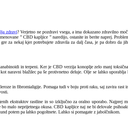
lja zdravi
? Verjetno ne pozdravi vsega, a ima dokazano zdravilno moč za
menovane ” CBD kapljice ” naredijo, ostanite in berite naprej. Problem 
gre za nekaj kjer potrebujete zdravila za dalj časa, je pa dobro da jih
nabinoidi in terpeni. Ker je CBD verzija konoplje zelo manj toksična
 naravni blažilec pa še protivnetno deluje. Olje se lahko uporablja ko
roze in fibromialigije. Pomaga tudi v boju proti raku, saj zavira rast i
osti.
ih ekstraktov rastline in so izključno za oralno uporabo. Najprej mor
bo malo neprijetnega okusa. CBD kapljice naj ne bi delovale psihoakti
ekund potem pa lahko pogoltnete. Lahko si pomagate z jabolčnikom.