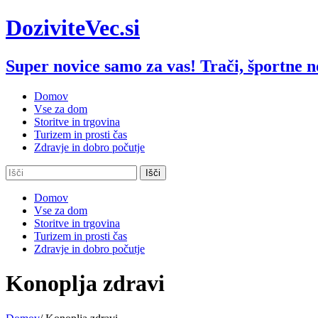
Skip
DoziviteVec.si
to
content
Super novice samo za vas! Trači, športne nov
Domov
Vse za dom
Storitve in trgovina
Turizem in prosti čas
Zdravje in dobro počutje
Domov
Vse za dom
Storitve in trgovina
Turizem in prosti čas
Zdravje in dobro počutje
Konoplja zdravi