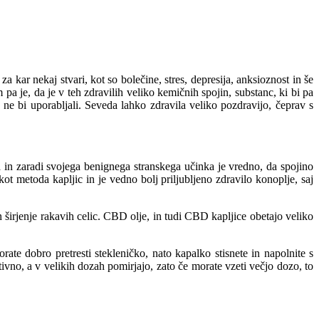
 kar nekaj stvari, kot so bolečine, stres, depresija, anksioznost in še
pa je, da je v teh zdravilih veliko kemičnih spojin, substanc, ki bi pa
 ne bi uporabljali. Seveda lahko zdravila veliko pozdravijo, čeprav s
 in zaradi svojega benignega stranskega učinka je vredno, da spojino
t metoda kapljic in je vedno bolj priljubljeno zdravilo konoplje, saj
n širjenje rakavih celic. CBD olje, in tudi CBD kapljice obetajo veliko
ate dobro pretresti stekleničko, nato kapalko stisnete in napolnite s
vno, a v velikih dozah pomirjajo, zato če morate vzeti večjo dozo, to