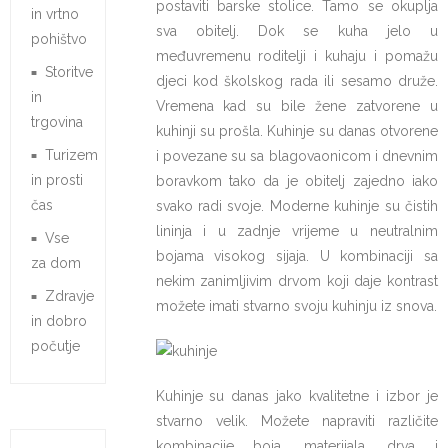
postaviti barske stolice. Tamo se okuplja
in vrtno
sva obitelj. Dok se kuha jelo u
pohištvo
međuvremenu roditelji i kuhaju i pomažu
Storitve
djeci kod školskog rada ili sesamo druže.
in
Vremena kad su bile žene zatvorene u
trgovina
kuhinji su prošla. Kuhinje su danas otvorene
Turizem
i povezane su sa blagovaonicom i dnevnim
in prosti
boravkom tako da je obitelj zajedno iako
čas
svako radi svoje. Moderne kuhinje su čistih
lininja i u zadnje vrijeme u neutralnim
Vse
bojama visokog sijaja. U kombinaciji sa
za dom
nekim zanimljivim drvom koji daje kontrast
Zdravje
možete imati stvarno svoju kuhinju iz snova.
in dobro
počutje
Kuhinje su danas jako kvalitetne i izbor je
stvarno velik. Možete napraviti različite
kombinacije boja, materijala, drva i