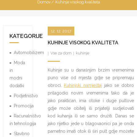
Domov
/
Kuhinje visokog kvaliteta
12. 12. 2017
KATEGORIJE
KUHINJE VISOKOG KVALITETA
Avtomobilizem
Vse za dom
kuhinje
Moda
Kuhinje su u današnjim brzim vremenima
in
puno više od mjesta gdje se pripremaju
modni
obroci.
Kuhinjski namještaj
jako se dobro
dodatki
prilagodio novim vremenima tako da je
Podjetništvo
jako praktičan, ima otoke i duge pultove
Promocija
gdje može obitelj ili prijatelji sudjelovati
Računalništvo
kod kuhanja ili se samo družiti. Danas se
in tehnologija
jako rijetko jede u blagovaonici pa je onda
pametno imati otok ili širi pult gdje možete
Stavbno