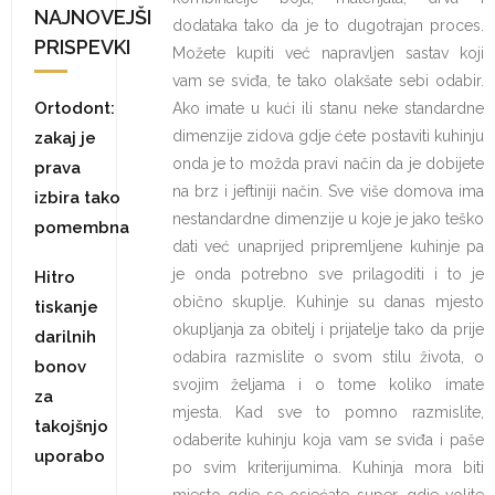
NAJNOVEJŠI
dodataka tako da je to dugotrajan proces.
PRISPEVKI
Možete kupiti već napravljen sastav koji
vam se sviđa, te tako olakšate sebi odabir.
Ortodont:
Ako imate u kući ili stanu neke standardne
dimenzije zidova gdje ćete postaviti kuhinju
zakaj je
onda je to možda pravi način da je dobijete
prava
na brz i jeftiniji način. Sve više domova ima
izbira tako
nestandardne dimenzije u koje je jako teško
pomembna
dati već unaprijed pripremljene kuhinje pa
je onda potrebno sve prilagoditi i to je
Hitro
obično skuplje. Kuhinje su danas mjesto
tiskanje
okupljanja za obitelj i prijatelje tako da prije
darilnih
odabira razmislite o svom stilu života, o
bonov
svojim željama i o tome koliko imate
za
mjesta. Kad sve to pomno razmislite,
takojšnjo
odaberite kuhinju koja vam se sviđa i paše
uporabo
po svim kriterijumima. Kuhinja mora biti