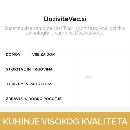
Skip
to
DoziviteVec.si
content
Super novice samo za vas! Trači, športne novice, politika,
tehnologija, ... samo na DoziviteVec.si
DOMOV
VSE ZA DOM
STORITVE IN TRGOVINA
TURIZEM IN PROSTI ČAS
ZDRAVJE IN DOBRO POČUTJE
KUHINJE VISOKOG KVALITETA