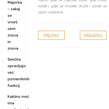
mjesto gdje se osjećate super, gdje volite
Majorka
kuhati i gdje se možete družiti i uživati sa
– zakaj
vašim voljenima.
se
vrneš
sem
znova
PREJŠNJI
NASLEDNJI
in
znova
Senčila
opravljajo
več
pomembnih
funkcij
Kakšno moč
ima