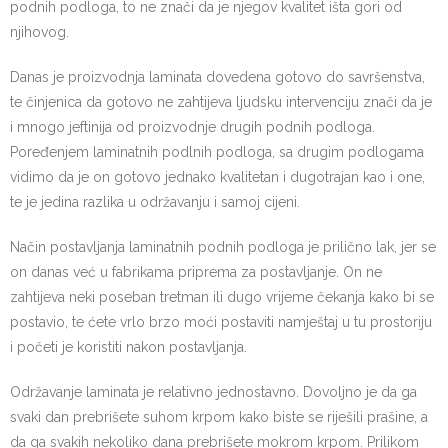
podnih podloga, to ne znači da je njegov kvalitet išta gori od
njihovog.
Danas je proizvodnja laminata dovedena gotovo do savršenstva,
te činjenica da gotovo ne zahtijeva ljudsku intervenciju znači da je
i mnogo jeftinija od proizvodnje drugih podnih podloga.
Poređenjem laminatnih podlnih podloga, sa drugim podlogama
vidimo da je on gotovo jednako kvalitetan i dugotrajan kao i one,
te je jedina razlika u održavanju i samoj cijeni.
Način postavljanja laminatnih podnih podloga je prilično lak, jer se
on danas već u fabrikama priprema za postavljanje. On ne
zahtijeva neki poseban tretman ili dugo vrijeme čekanja kako bi se
postavio, te ćete vrlo brzo moći postaviti namještaj u tu prostoriju
i početi je koristiti nakon postavljanja.
Održavanje laminata je relativno jednostavno. Dovoljno je da ga
svaki dan prebrišete suhom krpom kako biste se riješili prašine, a
da ga svakih nekoliko dana prebrišete mokrom krpom. Prilikom