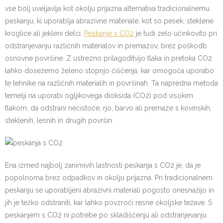
vse bolj uveljavlja kot okolju prijazna alternativa tradicionalnemu
peskanju, ki uporablja abrazivne materiale, kot so pesek, steklene
kroglice ali jekleni delci.
Peskanje s CO2
je tudi zelo učinkovito pri
odstranjevanju različnih materialov in premazov, brez poškodb
osnovne površine. Z ustrezno prilagoditvijo tlaka in pretoka CO2
lahko dosežemo želeno stopnjo čiščenja, kar omogoča uporabo
te tehnike na različnih materialih in površinah. Ta napredna metoda
temelji na uporabi ogljikovega dioksida (CO2) pod visokim
tlakom, da odstrani nečistoče, rjo, barvo ali premaze s kovinskih,
steklenih, lesnih in drugih površin.
Ena izmed najbolj zanimivih lastnosti peskanja s CO2 je, da je
popolnoma brez odpadkov in okolju prijazna. Pri tradicionalnem
peskanju se uporabljeni abrazivni materiali pogosto onesnažijo in
jih je težko odstraniti, kar lahko povzroči resne okoljske težave. S
peskanjem s CO2 ni potrebe po skladiščenju ali odstranjevanju