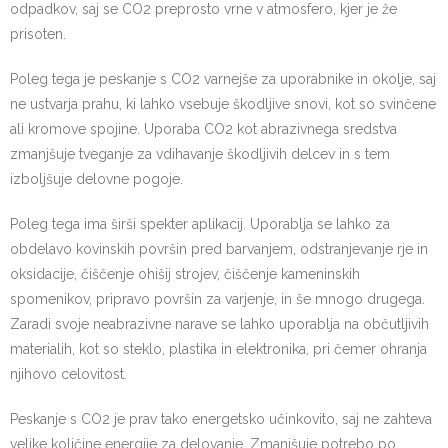
odpadkov, saj se CO2 preprosto vrne v atmosfero, kjer je že
prisoten.
Poleg tega je peskanje s CO2 varnejše za uporabnike in okolje, saj
ne ustvarja prahu, ki lahko vsebuje škodljive snovi, kot so svinčene
ali kromove spojine. Uporaba CO2 kot abrazivnega sredstva
zmanjšuje tveganje za vdihavanje škodljivih delcev in s tem
izboljšuje delovne pogoje.
Poleg tega ima širši spekter aplikacij. Uporablja se lahko za
obdelavo kovinskih površin pred barvanjem, odstranjevanje rje in
oksidacije, čiščenje ohišij strojev, čiščenje kameninskih
spomenikov, pripravo površin za varjenje, in še mnogo drugega.
Zaradi svoje neabrazivne narave se lahko uporablja na občutljivih
materialih, kot so steklo, plastika in elektronika, pri čemer ohranja
njihovo celovitost.
Peskanje s CO2 je prav tako energetsko učinkovito, saj ne zahteva
velike količine energije za delovanje. Zmanjšuje potrebo po