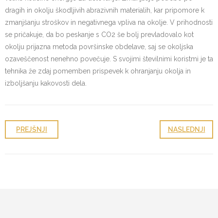
dragih in okolju škodljivih abrazivnih materialih, kar pripomore k
zmanjšanju stroškov in negativnega vpliva na okolje. V prihodnosti
se pričakuje, da bo peskanje s CO2 še bolj prevladovalo kot
okolju prijazna metoda površinske obdelave, saj se okoljska
ozaveščenost nenehno povečuje. S svojimi številnimi koristmi je ta
tehnika že zdaj pomemben prispevek k ohranjanju okolja in
izboljšanju kakovosti dela.
PREJŠNJI
NASLEDNJI