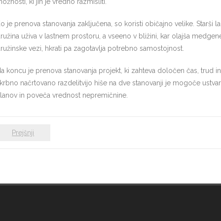
ožnosti, ki jih je vredno razmisliti.
o je prenova stanovanja zaključena, so koristi običajno velike. Starš
ružina uživa v lastnem prostoru, a vseeno v bližini, kar olajša medge
ružinske vezi, hkrati pa zagotavlja potrebno samostojnost.
a koncu je prenova stanovanja projekt, ki zahteva določen čas, trud in 
krbno načrtovano razdelitvijo hiše na dve stanovanji je mogoče ustvari
lanov in poveča vrednost nepremičnine.
Prejšnji