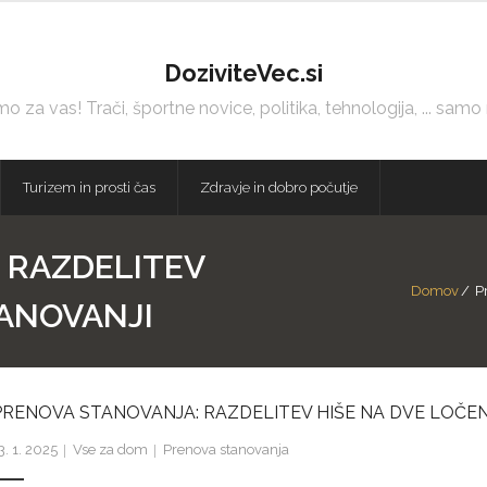
DoziviteVec.si
 za vas! Trači, športne novice, politika, tehnologija, ... samo
Turizem in prosti čas
Zdravje in dobro počutje
 RAZDELITEV
Domov
/
Pr
TANOVANJI
PRENOVA STANOVANJA: RAZDELITEV HIŠE NA DVE LOČEN
3. 1. 2025
Vse za dom
Prenova stanovanja