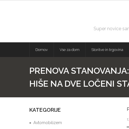
Skip
to
content
Super novice samo
Domov
Vse za dom
Storitve in trgovina
PRENOVA STANOVANJA:
HIŠE NA DVE LOČENI S
KATEGORIJE
1
Avtomobilizem