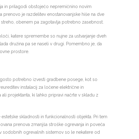
anja in prilagodi obstoječo nepremičnino novim
a prenovo je razdelitev enostanovanjske hiše na dve
to streho, obenem pa zagotavlja potrebno zasebnost.
 določi, katere spremembe so nujne za ustvarjanje dveh
 mlada družina pa se naseli v drugi. Pomembno je, da
novne prostore.
 pogosto potrebno izvesti gradbene posege, kot so
ureditev instalacij za ločene električne in
 ali projektanta, ki lahko pripravi načrte v skladu z
e estetske skladnosti in funkcionalnosti objekta. Pri tem
asnovana prenova zmanjša stroške ogrevanja in poveča
tev sodobnih ogrevalnih sistemov so le nekatere od