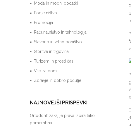
Moda in modni dodatki
P
Podjetništvo
p
l
Promocija
Računalništvo in tehnologija
P
f
Stavbno in vrtno pohištvo
v
Storitve in trgovina
Turizem in prosti čas
Vse za dom
P
Zdravje in dobro počutje
g
v
g
NAJNOVEJŠI PRISPEVKI
E
Ortodont: zakaj je prava izbira tako
j
pomembna
u