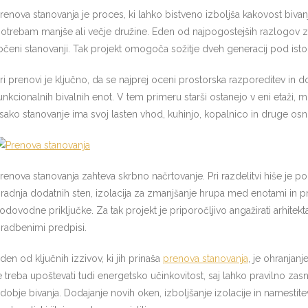
renova stanovanja je proces, ki lahko bistveno izboljša kakovost biv
otrebam manjše ali večje družine. Eden od najpogostejših razlogov z
očeni stanovanji. Tak projekt omogoča sožitje dveh generacij pod is
ri prenovi je ključno, da se najprej oceni prostorska razporeditev in
unkcionalnih bivalnih enot. V tem primeru starši ostanejo v eni etaži,
sako stanovanje ima svoj lasten vhod, kuhinjo, kopalnico in druge os
renova stanovanja zahteva skrbno načrtovanje. Pri razdelitvi hiše je
radnja dodatnih sten, izolacija za zmanjšanje hrupa med enotami in pre
odovodne priključke. Za tak projekt je priporočljivo angažirati arhitekta
radbenimi predpisi.
den od ključnih izzivov, ki jih prinaša
prenova stanovanja
, je ohranjanj
e treba upoštevati tudi energetsko učinkovitost, saj lahko pravilno z
dobje bivanja. Dodajanje novih oken, izboljšanje izolacije in namesti