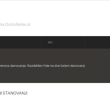
 na DoziviteVec.si
enova stanovanja: Razdelitev hiše na dve ločeni stanovanji
I STANOVANJI