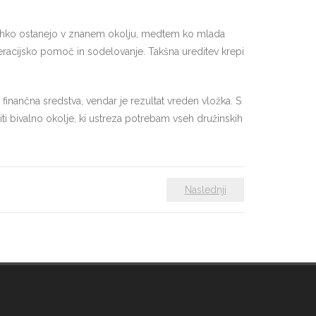
i lahko ostanejo v znanem okolju, medtem ko mlada
neracijsko pomoč in sodelovanje. Takšna ureditev krepi
finančna sredstva, vendar je rezultat vreden vložka. S
ti bivalno okolje, ki ustreza potrebam vseh družinskih
Naslednji