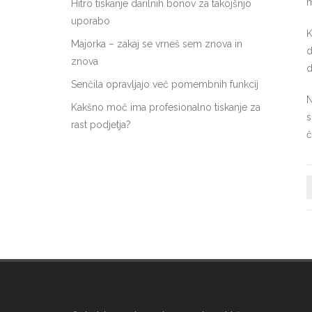
m
Hitro tiskanje darilnih bonov za takojšnjo
uporabo
K
Majorka – zakaj se vrneš sem znova in
d
znova
d
Senčila opravljajo več pomembnih funkcij
N
Kakšno moč ima profesionalno tiskanje za
s
rast podjetja?
č