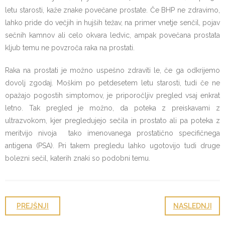
letu starosti, kaže znake povečane prostate. Če BHP ne zdravimo,
lahko pride do večjih in hujših težav, na primer vnetje senčil, pojav
sečnih kamnov ali celo okvara ledvic, ampak povečana prostata
kljub temu ne povzroča raka na prostati.
Raka na prostati je možno uspešno zdraviti le, če ga odkrijemo
dovolj zgodaj. Moškim po petdesetem letu starosti, tudi če ne
opažajo pogostih simptomov, je priporočljiv pregled vsaj enkrat
letno. Tak pregled je možno, da poteka z preiskavami z
ultrazvokom, kjer pregledujejo sečila in prostato ali pa poteka z
meritvijo nivoja tako imenovanega prostatično specifičnega
antigena (PSA). Pri takem pregledu lahko ugotovijo tudi druge
bolezni sečil, katerih znaki so podobni temu.
PREJŠNJI
NASLEDNJI