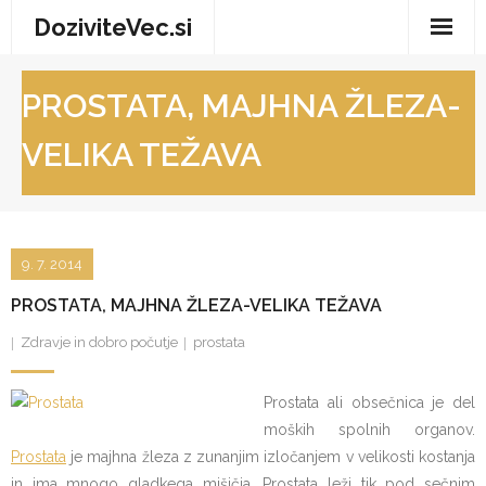
Skip
DoziviteVec.si
to
content
Domov
PROSTATA, MAJHNA ŽLEZA-
Vse za dom
VELIKA TEŽAVA
Storitve in trgovina
Turizem in prosti čas
9. 7. 2014
Zdravje in dobro počutje
PROSTATA, MAJHNA ŽLEZA-VELIKA TEŽAVA
Zdravje in dobro počutje
prostata
Prostata ali obsečnica je del
moških spolnih organov.
Prostata
je majhna žleza z zunanjim izločanjem v velikosti kostanja
in ima mnogo gladkega mišičja. Prostata leži tik pod sečnim