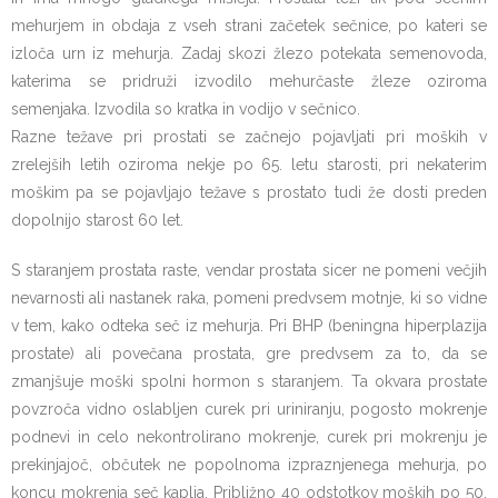
mehurjem in obdaja z vseh strani začetek sečnice, po kateri se
izloča urn iz mehurja. Zadaj skozi žlezo potekata semenovoda,
katerima se pridruži izvodilo mehurčaste žleze oziroma
semenjaka. Izvodila so kratka in vodijo v sečnico.
Razne težave pri prostati se začnejo pojavljati pri moških v
zrelejših letih oziroma nekje po 65. letu starosti, pri nekaterim
moškim pa se pojavljajo težave s prostato tudi že dosti preden
dopolnijo starost 60 let.
S staranjem prostata raste, vendar prostata sicer ne pomeni večjih
nevarnosti ali nastanek raka, pomeni predvsem motnje, ki so vidne
v tem, kako odteka seč iz mehurja. Pri BHP (beningna hiperplazija
prostate) ali povečana prostata, gre predvsem za to, da se
zmanjšuje moški spolni hormon s staranjem. Ta okvara prostate
povzroča vidno oslabljen curek pri uriniranju, pogosto mokrenje
podnevi in celo nekontrolirano mokrenje, curek pri mokrenju je
prekinjajoč, občutek ne popolnoma izpraznjenega mehurja, po
koncu mokrenja seč kaplja. Približno 40 odstotkov moških po 50.