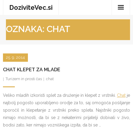
Skip
DoziviteVec.si
to
content
Domov
OZNAKA:
CHAT
Vse za dom
Storitve in trgovina
25. 9. 2014
Turizem in prosti čas
CHAT KLEPET ZA MLADE
Zdravje in dobro počutje
Turizem in prosti čas
chat
Veliko mladih izkoristi splet za druženje in klepet z vrstniki.
Chat
je
najbolj pogosto uporabljeno orodje za to, saj omogoča pošiljanje
sporočil in klepetanje z vrstniki preko spleta. Najstniki pogosto
nimajo možnosti, da bi se z nekaterimi prijatelji dobivali v živo,
bodisi zato, ker nimajo vozniškega izpita, da bi se …