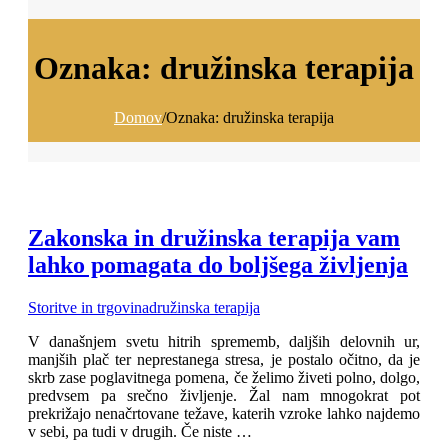
Oznaka:
družinska terapija
Domov
/
Oznaka:
družinska terapija
Zakonska in družinska terapija vam
lahko pomagata do boljšega življenja
Storitve in trgovina
družinska terapija
V današnjem svetu hitrih sprememb, daljših delovnih ur,
manjših plač ter neprestanega stresa, je postalo očitno, da je
skrb zase poglavitnega pomena, če želimo živeti polno, dolgo,
predvsem pa srečno življenje. Žal nam mnogokrat pot
prekrižajo nenačrtovane težave, katerih vzroke lahko najdemo
v sebi, pa tudi v drugih. Če niste …