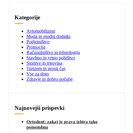
Kategorije
Avtomobilizem
Moda in modni dodatki
Podjetništvo
Promocija
Računalništvo in tehnologija
Stavbno in vrtno pohištvo
Storitve in trgovina
Turizem in prosti čas
Vse za dom
Zdravje in dobro počutje
Najnovejši prispevki
Ortodont: zakaj je prava izbira tako
pomembna