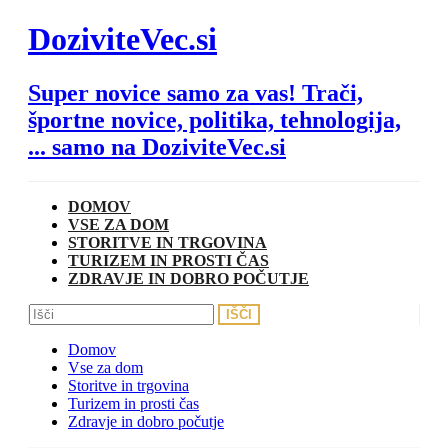
Skip
DoziviteVec.si
to
content
Super novice samo za vas! Trači,
športne novice, politika, tehnologija,
... samo na DoziviteVec.si
DOMOV
VSE ZA DOM
STORITVE IN TRGOVINA
TURIZEM IN PROSTI ČAS
ZDRAVJE IN DOBRO POČUTJE
Domov
Vse za dom
Storitve in trgovina
Turizem in prosti čas
Zdravje in dobro počutje