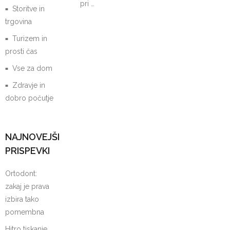
pri …
Storitve in
trgovina
Turizem in
prosti čas
Vse za dom
Zdravje in
dobro počutje
NAJNOVEJŠI
PRISPEVKI
Ortodont:
zakaj je prava
izbira tako
pomembna
Hitro tiskanje