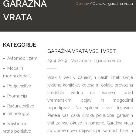
GARAŽNA
Domov
/
Oznaka:
garažna vrata
VRATA
KATEGORIJE
GARAŽNA VRATA VSEH VRST
Avtomobilizem
29. 4. 2019
Vse za dom
garažna vrata
Moda in
modni dodatki
Vsak si želi v današnjih časih imeti svoje
jeklene konjičke, kolesa in ostala prevozna
Podjetništvo
sredstva vedno na varnem pred
Promocija
vremenskimi pojavi in mogočimi
Računalništvo
nepridipravi. Na spletni strani trgovine
in tehnologija
Panela vas čaka široka ponudba garažnih
vrat za vse okuse in namene. Garažna vrata
Stavbno in
so pomemben dejavnik pri varnosti hiše in
vrtno pohištvo