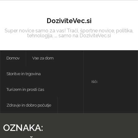
Skip
to
content
DoziviteVec.si
Super novice samo za vas! Trači, športne novice, politika,
tehnologija, ... samo na DoziviteVec.si
Domov
Vse za dom
Storitve in trgovina
Turizem in prosti čas
Zdravje in dobro počutje
OZNAKA: