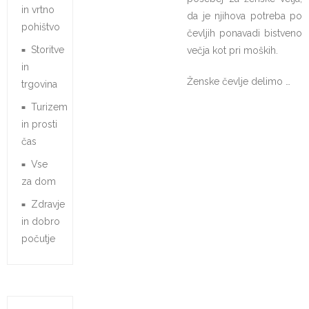
in vrtno
da je njihova potreba po
pohištvo
čevljih ponavadi bistveno
Storitve
večja kot pri moških.
in
Ženske čevlje delimo …
trgovina
Turizem
in prosti
čas
Vse
za dom
Zdravje
in dobro
počutje