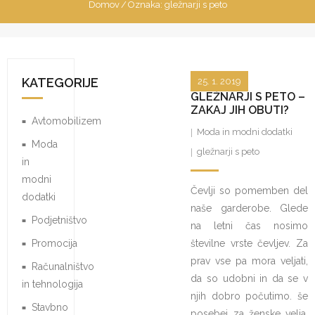
Domov
/
Oznaka:
gležnarji s peto
KATEGORIJE
25. 1. 2019
GLEŽNARJI S PETO –
ZAKAJ JIH OBUTI?
Avtomobilizem
Moda in modni dodatki
Moda
gležnarji s peto
in
modni
Čevlji so pomemben del
dodatki
naše garderobe. Glede
Podjetništvo
na letni čas nosimo
Promocija
številne vrste čevljev. Za
prav vse pa mora veljati,
Računalništvo
da so udobni in da se v
in tehnologija
njih dobro počutimo. še
Stavbno
posebej za ženske velja,