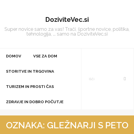
Skip
to
DoziviteVec.si
content
Super novice samo za vas! Trači, športne novice, politika,
tehnologija, ... samo na DoziviteVec.si
DOMOV
VSE ZA DOM
STORITVE IN TRGOVINA
TURIZEM IN PROSTI ČAS
ZDRAVJE IN DOBRO POČUTJE
OZNAKA:
GLEŽNARJI S PETO