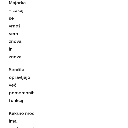
Majorka
– zakaj
se
vrneš
sem
znova
in
znova
Senčila
opravljajo
več
pomembnih
funkcij
Kakšno moč
ima