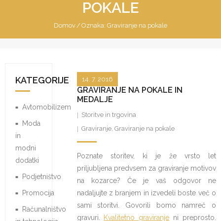
POKALE
Domov
/
Oznaka:
Graviranje na pokale
KATEGORIJE
14. 7. 2016
GRAVIRANJE NA POKALE IN
MEDALJE
Avtomobilizem
Storitve in trgovina
Moda
Graviranje
,
Graviranje na pokale
in
modni
Poznate storitev, ki je že vrsto let
dodatki
priljubljena predvsem za graviranje motivov
Podjetništvo
na kozarce? Če je vaš odgovor ne
Promocija
nadaljujte z branjem in izvedeli boste več o
sami storitvi. Govorili bomo namreč o
Računalništvo
gravuri.
Kvalitetno graviranje
ni preprosto.