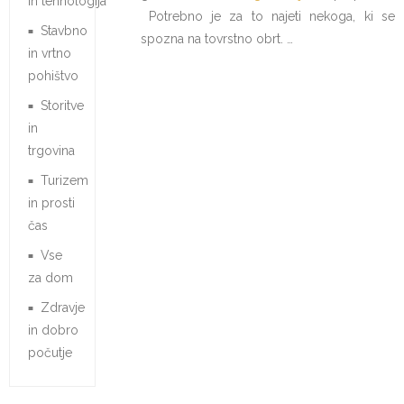
in tehnologija
Potrebno je za to najeti nekoga, ki se
Stavbno
spozna na tovrstno obrt. …
in vrtno
pohištvo
Storitve
in
trgovina
Turizem
in prosti
čas
Vse
za dom
Zdravje
in dobro
počutje