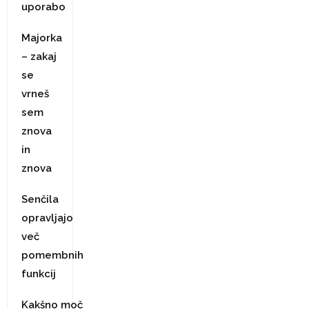
uporabo
Majorka
– zakaj
se
vrneš
sem
znova
in
znova
Senčila
opravljajo
več
pomembnih
funkcij
Kakšno moč