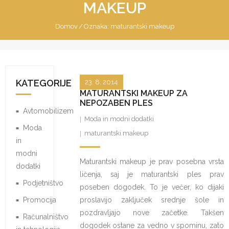
MAKEUP
Domov
/
Oznaka:
maturantski makeup
KATEGORIJE
23. 8. 2014
MATURANTSKI MAKEUP ZA
NEPOZABEN PLES
Avtomobilizem
Moda in modni dodatki
Moda
maturantski makeup
in
modni
Maturantski makeup je prav posebna vrsta
dodatki
ličenja, saj je maturantski ples prav
Podjetništvo
poseben dogodek. To je večer, ko dijaki
Promocija
proslavijo zaključek srednje šole in
pozdravljajo nove začetke. Takšen
Računalništvo
dogodek ostane za vedno v spominu, zato