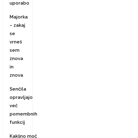
uporabo
Majorka
– zakaj
se
vrneš
sem
znova
in
znova
Senčila
opravljajo
več
pomembnih
funkcij
Kakšno moč