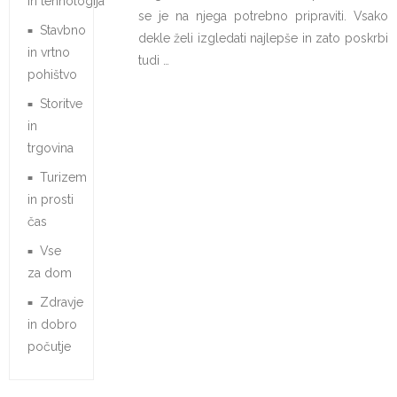
in tehnologija
se je na njega potrebno pripraviti. Vsako
Stavbno
dekle želi izgledati najlepše in zato poskrbi
in vrtno
tudi …
pohištvo
Storitve
in
trgovina
Turizem
in prosti
čas
Vse
za dom
Zdravje
in dobro
počutje