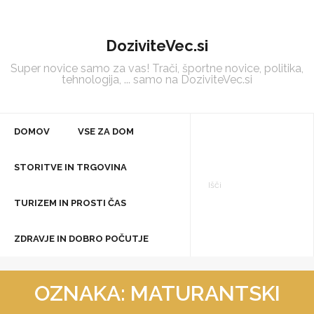
Skip
to
DoziviteVec.si
content
Super novice samo za vas! Trači, športne novice, politika,
tehnologija, ... samo na DoziviteVec.si
DOMOV
VSE ZA DOM
STORITVE IN TRGOVINA
TURIZEM IN PROSTI ČAS
ZDRAVJE IN DOBRO POČUTJE
OZNAKA:
MATURANTSKI