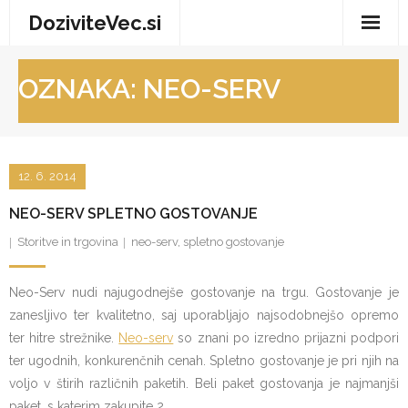
Skip
DoziviteVec.si
to
content
Domov
OZNAKA:
NEO-SERV
Vse za dom
Storitve in trgovina
12. 6. 2014
Turizem in prosti čas
NEO-SERV SPLETNO GOSTOVANJE
Zdravje in dobro počutje
Storitve in trgovina
neo-serv
,
spletno gostovanje
Neo-Serv nudi najugodnejše gostovanje na trgu. Gostovanje je
zanesljivo ter kvalitetno, saj uporabljajo najsodobnejšo opremo
ter hitre strežnike.
Neo-serv
so znani po izredno prijazni podpori
ter ugodnih, konkurenčnih cenah. Spletno gostovanje je pri njih na
voljo v štirih različnih paketih. Beli paket gostovanja je najmanjši
paket, s katerim zakupite 2 …