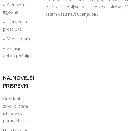
Storitve in
bi bila najboljša za njihovega otroka. V
trgovina
tistem času navdušenja, pa …
Turizem in
prosti čas
Vse za dom
Zdravje in
dobro počutje
NAJNOVEJŠI
PRISPEVKI
Ortodont:
zakaj je prava
izbira tako
pomembna
Hitro tiskanje