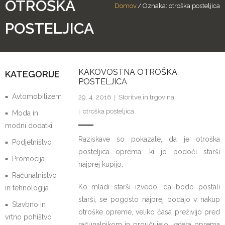
OTROŠKA
Domov
/
Oznaka:
otroška posteljica
POSTELJICA
KAKOVOSTNA OTROŠKA
KATEGORIJE
POSTELJICA
Avtomobilizem
29. 4. 2016
Storitve in trgovina
otroška posteljica
Moda in
modni dodatki
Raziskave so pokazale, da je otroška
Podjetništvo
posteljica oprema, ki jo bodoči starši
Promocija
najprej kupijo.
Računalništvo
Ko mladi starši izvedo, da bodo postali
in tehnologija
starši, se pogosto najprej podajo v nakup
Stavbno in
otroške opreme, veliko časa preživijo pred
vrtno pohištvo
računalnikom in proučujejo, katera oprema