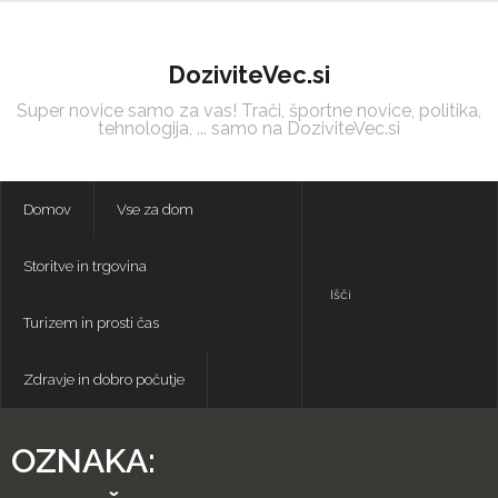
Skip
to
content
DoziviteVec.si
Super novice samo za vas! Trači, športne novice, politika,
tehnologija, ... samo na DoziviteVec.si
Domov
Vse za dom
Storitve in trgovina
Turizem in prosti čas
Zdravje in dobro počutje
OZNAKA: