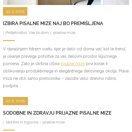
19. 5. 2025
IZBIRA PISALNE MIZE NAJ BO PREMIŠLJENA
Podjetništvo
,
Vse za dom
pisalne mize
V današnjem hitrem svetu, kjer je delo od doma več kot le trend,
je iskanje pravega pohištva za vaš delovni prostor ključnega
pomena. Zato je skrbna izbira
pisalne mize
prvi korak k
oblikovanju produktivnega in elegantnega delovnega okolja. Prava
miza ne drži samo prenosnika – zasidra vašo dnevno rutino,
podpira …
27. 8. 2016
SODOBNE IN ZDRAVJU PRIJAZNE PISALNE MIZE
Storitve in trgovina
pisalne mize