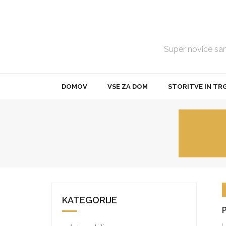
Skip
to
content
Super novice samo
DOMOV
VSE ZA DOM
STORITVE IN TR
KATEGORIJE