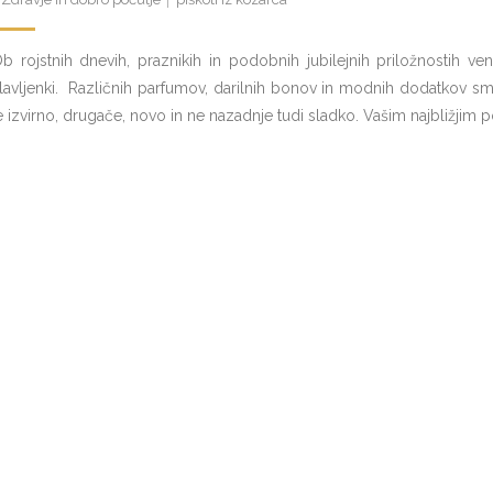
b rojstnih dnevih, praznikih in podobnih jubilejnih priložnostih v
lavljenki. Različnih parfumov, darilnih bonov in modnih dodatkov smo b
e izvirno, drugače, novo in ne nazadnje tudi sladko. Vašim najbližjim 