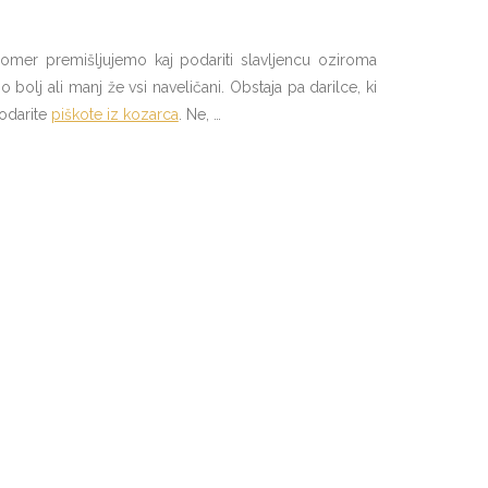
enomer premišljujemo kaj podariti slavljencu oziroma
olj ali manj že vsi naveličani. Obstaja pa darilce, ki
podarite
piškote iz kozarca
. Ne, …