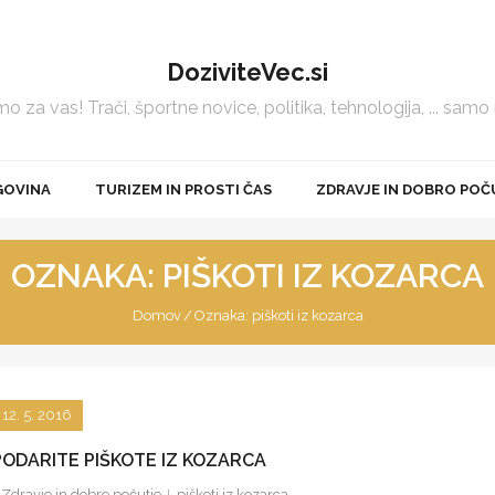
DoziviteVec.si
 za vas! Trači, športne novice, politika, tehnologija, ... samo
GOVINA
TURIZEM IN PROSTI ČAS
ZDRAVJE IN DOBRO POČ
OZNAKA:
PIŠKOTI IZ KOZARCA
Domov
/
Oznaka:
piškoti iz kozarca
12. 5. 2016
PODARITE PIŠKOTE IZ KOZARCA
Zdravje in dobro počutje
piškoti iz kozarca