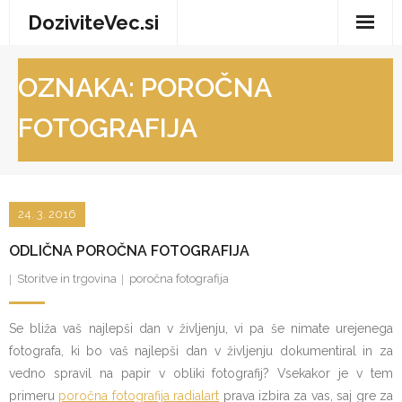
Skip
DoziviteVec.si
to
content
Domov
OZNAKA:
POROČNA
Vse za dom
FOTOGRAFIJA
Storitve in trgovina
Turizem in prosti čas
24. 3. 2016
Zdravje in dobro počutje
ODLIČNA POROČNA FOTOGRAFIJA
Storitve in trgovina
poročna fotografija
Se bliža vaš najlepši dan v življenju, vi pa še nimate urejenega
fotografa, ki bo vaš najlepši dan v življenju dokumentiral in za
vedno spravil na papir v obliki fotografij? Vsekakor je v tem
primeru
poročna fotografija radialart
prava izbira za vas, saj gre za