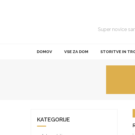
Skip
to
content
Super novice samo
DOMOV
VSE ZA DOM
STORITVE IN TR
KATEGORIJE