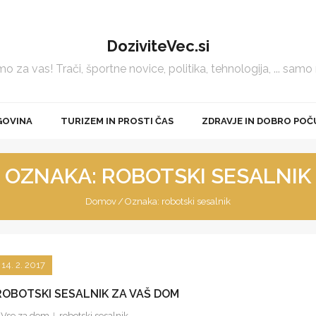
DoziviteVec.si
 za vas! Trači, športne novice, politika, tehnologija, ... samo
GOVINA
TURIZEM IN PROSTI ČAS
ZDRAVJE IN DOBRO POČ
OZNAKA:
ROBOTSKI SESALNIK
Domov
/
Oznaka:
robotski sesalnik
14. 2. 2017
ROBOTSKI SESALNIK ZA VAŠ DOM
Vse za dom
robotski sesalnik