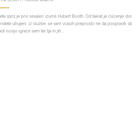
eta 1901 je prvi sesalec izumil Hubert Booth. Od takrat je čiščenje dom
ridete utrujeni iz službe, se vam včasih preprosto ne da pospraviti 
adi nosijo igrače sem ter tja in jih …