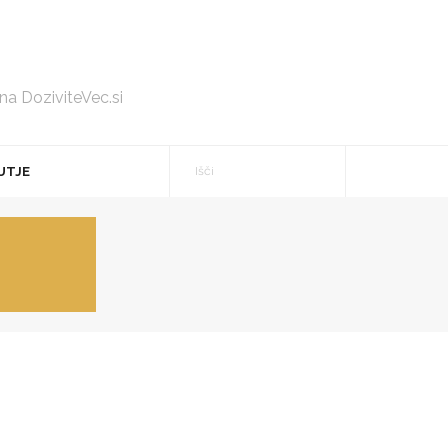
 na DoziviteVec.si
UTJE