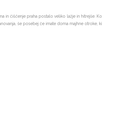
a in čiščenje praha postalo veliko lažje in hitrejše. Ko
stanovanja, še posebej če imate doma majhne otroke, ki