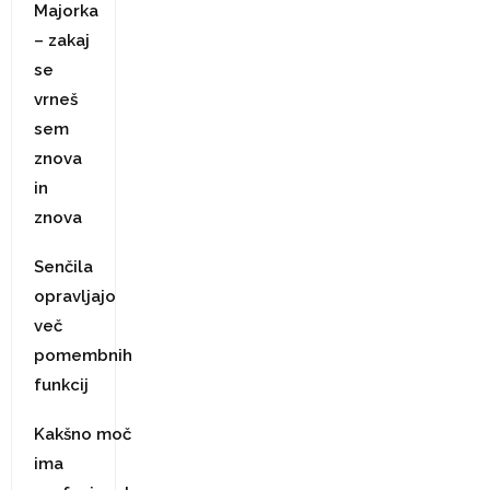
Majorka
– zakaj
se
vrneš
sem
znova
in
znova
Senčila
opravljajo
več
pomembnih
funkcij
Kakšno moč
ima