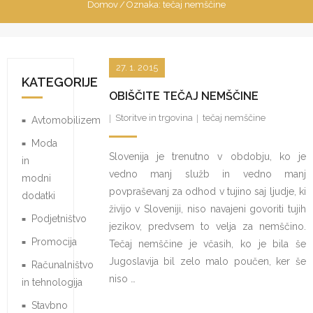
Domov
/
Oznaka:
tečaj nemščine
27. 1. 2015
KATEGORIJE
OBIŠČITE TEČAJ NEMŠČINE
Storitve in trgovina
tečaj nemščine
Avtomobilizem
Moda
Slovenija je trenutno v obdobju, ko je
in
vedno manj služb in vedno manj
modni
povpraševanj za odhod v tujino saj ljudje, ki
dodatki
živijo v Sloveniji, niso navajeni govoriti tujih
Podjetništvo
jezikov, predvsem to velja za nemščino.
Promocija
Tečaj nemščine je včasih, ko je bila še
Jugoslavija bil zelo malo poučen, ker še
Računalništvo
niso …
in tehnologija
Stavbno