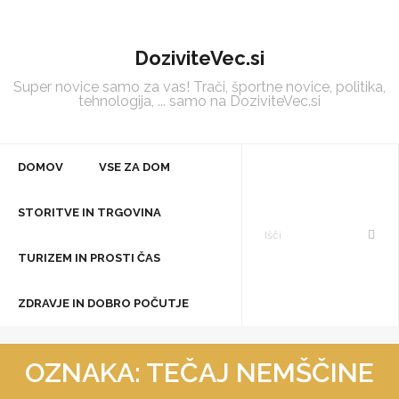
Skip
to
DoziviteVec.si
content
Super novice samo za vas! Trači, športne novice, politika,
tehnologija, ... samo na DoziviteVec.si
DOMOV
VSE ZA DOM
STORITVE IN TRGOVINA
TURIZEM IN PROSTI ČAS
ZDRAVJE IN DOBRO POČUTJE
OZNAKA:
TEČAJ NEMŠČINE