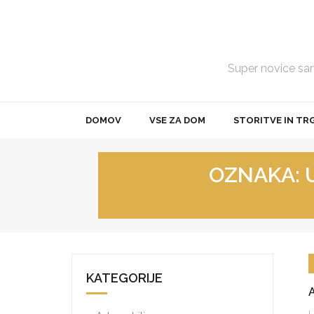
Skip
to
content
Super novice samo
DOMOV
VSE ZA DOM
STORITVE IN TR
OZNAKA:
KATEGORIJE