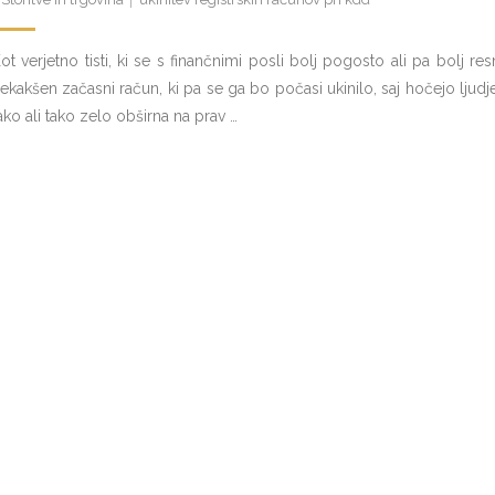
ot verjetno tisti, ki se s finančnimi posli bolj pogosto ali pa bolj res
ekakšen začasni račun, ki pa se ga bo počasi ukinilo, saj hočejo ljudje 
ako ali tako zelo obširna na prav …