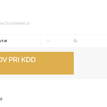
 na DoziviteVec.si
UTJE
V PRI KDD
D?