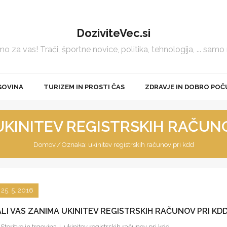
DoziviteVec.si
 za vas! Trači, športne novice, politika, tehnologija, ... samo
GOVINA
TURIZEM IN PROSTI ČAS
ZDRAVJE IN DOBRO POČ
UKINITEV REGISTRSKIH RAČUNO
Domov
/
Oznaka:
ukinitev registrskih računov pri kdd
25. 5. 2016
ALI VAS ZANIMA UKINITEV REGISTRSKIH RAČUNOV PRI KD
Storitve in trgovina
ukinitev registrskih računov pri kdd