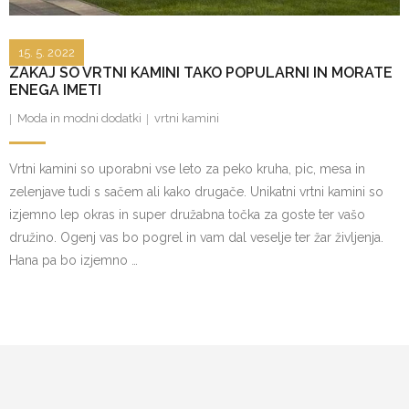
15. 5. 2022
ZAKAJ SO VRTNI KAMINI TAKO POPULARNI IN MORATE
ENEGA IMETI
Moda in modni dodatki
vrtni kamini
Vrtni kamini so uporabni vse leto za peko kruha, pic, mesa in
zelenjave tudi s sačem ali kako drugače. Unikatni vrtni kamini so
izjemno lep okras in super družabna točka za goste ter vašo
družino. Ogenj vas bo pogrel in vam dal veselje ter žar življenja.
Hana pa bo izjemno …