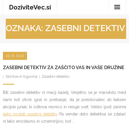
Skip
DoziviteVec.si
to
content
Domov
OZNAKA:
ZASEBNI DETEKTIV
Vse za dom
Storitve in trgovina
23. 6. 2017
Turizem in prosti čas
ZASEBNI DETEKTIV ZA ZAŠČITO VAS IN VAŠE DRUŽINE
Zdravje in dobro počutje
Storitve in trgovina
Zasebni detektiv
Biti zasebni detektiv ni mačji kašelj. Verjetno se je marsikdo med
nami kot otrok igral in pretvarjal, da je preiskovalec ali kakšen
akcijski junak, ki odkriva resnico in rešuje svet. Veliko ljudi zanima
kako postati zasebni detektiv
. Pa vendar delo detektiva še zdaleč
ni tako enostavno in vznemirljivo, kot …