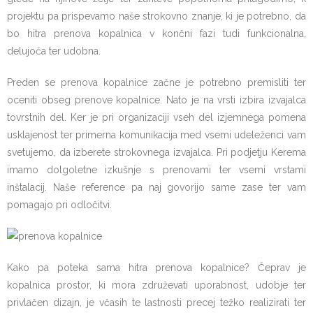
projektu pa prispevamo naše strokovno znanje, ki je potrebno, da
bo hitra prenova kopalnica v končni fazi tudi funkcionalna,
delujoča ter udobna.
Preden se prenova kopalnice začne je potrebno premisliti ter
oceniti obseg prenove kopalnice. Nato je na vrsti izbira izvajalca
tovrstnih del. Ker je pri organizaciji vseh del izjemnega pomena
usklajenost ter primerna komunikacija med vsemi udeleženci vam
svetujemo, da izberete strokovnega izvajalca. Pri podjetju Kerema
imamo dolgoletne izkušnje s prenovami ter vsemi vrstami
inštalacij. Naše reference pa naj govorijo same zase ter vam
pomagajo pri odločitvi.
Kako pa poteka sama hitra prenova kopalnice? Čeprav je
kopalnica prostor, ki mora združevati uporabnost, udobje ter
privlačen dizajn, je včasih te lastnosti precej težko realizirati ter