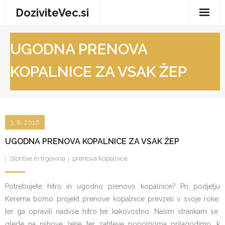
Skip
DoziviteVec.si
to
content
Domov
UGODNA PRENOVA
Vse za dom
KOPALNICE ZA VSAK ŽEP
Storitve in trgovina
Turizem in prosti čas
3. 8. 2016
Zdravje in dobro počutje
UGODNA PRENOVA KOPALNICE ZA VSAK ŽEP
Storitve in trgovina
prenova kopalnice
Potrebujete hitro in ugodno prenovo kopalnice? Pri podjetju
Kerema bomo projekt prenove kopalnice prevzeli v svoje roke,
ter ga opravili nadvse hitro ter kakovostno. Našim strankam se
glede na njihove želje ter zahteve popolnoma prilagodimo, k