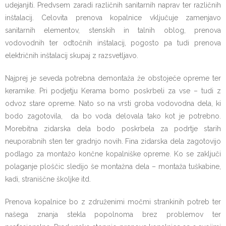
udejanjiti. Predvsem zaradi različnih sanitarnih naprav ter različnih
inštalacij. Celovita prenova kopalnice vključuje zamenjavo
sanitarnih elementov, stenskih in talnih oblog, prenova
vodovodnih ter odtočnih inštalacij, pogosto pa tudi prenova
električnih inštalacij skupaj z razsvetljavo.
Najprej je seveda potrebna demontaža že obstoječe opreme ter
keramike. Pri podjetju Kerama bomo poskrbeli za vse – tudi z
odvoz stare opreme. Nato so na vrsti groba vodovodna dela, ki
bodo zagotovila, da bo voda delovala tako kot je potrebno.
Morebitna zidarska dela bodo poskrbela za podrtje starih
neuporabnih sten ter gradnjo novih. Fina zidarska dela zagotovijo
podlago za montažo končne kopalniške opreme. Ko se zaključi
polaganje ploščic sledijo še montažna dela – montaža tuškabine,
kadi, straniščne školjke itd.
Prenova kopalnice bo z združenimi močmi strankinih potreb ter
našega znanja stekla popolnoma brez problemov ter