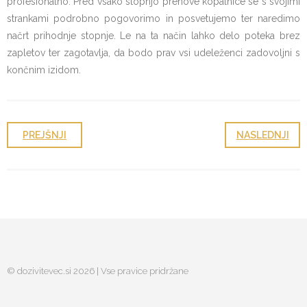
profesionalno. Pred vsako stopnjo prenove kopalnice se s svojimi
strankami podrobno pogovorimo in posvetujemo ter naredimo
načrt prihodnje stopnje. Le na ta način lahko delo poteka brez
zapletov ter zagotavlja, da bodo prav vsi udeleženci zadovoljni s
končnim izidom.
PREJŠNJI
NASLEDNJI
© dozivitevec.si 2026 | Vse pravice pridržane