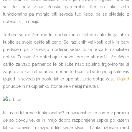
so del prav vsake ženske garderobe. Ker so tako zelo
funkcionalne pa morajo biti seveda tudi lepe, da se skladajo z
obleko, ki jih nosijo.
Torbice so odličen modni dodatek in enkratno darilo, ki ga lahko
kupite za svoje dekle ali ženo. So različnih velikosti oblik in barv
predvsem pa izžarevajo moderen videz, ki se poda k marsikateri
obleki. Ženske če potrebujete novo torbico ali moški, če iščete
darilo za vašo partnerico le obiščite našo spletno trgovino ter si
zagotovite kvalitetne nove modne torbice, ki bodo polepšale vaš
izgled in seveda jih boste lahko uporabljali še dolgo časa.
Ogled
ponudbe in nakup lahko storite že v nekaj minutah.
Kaj naredi torbice funkcionalne? Funkcionalne so samo v primeru
če so dovolj velike in imajo dobro razporejene žepke po katerih
lahko spravite in razporedite svoje stvari. Lahko izbirate med