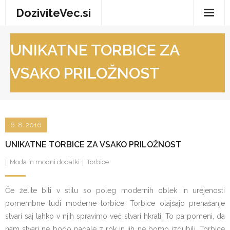
Skip
DoziviteVec.si
to
content
Domov
UNIKATNE TORBICE ZA
Vse za dom
VSAKO PRILOŽNOST
Storitve in trgovina
Turizem in prosti čas
6. 8. 2016
Zdravje in dobro počutje
UNIKATNE TORBICE ZA VSAKO PRILOŽNOST
Moda in modni dodatki
Torbice
Če želite biti v stilu so poleg modernih oblek in urejenosti
pomembne tudi moderne torbice. Torbice olajšajo prenašanje
stvari saj lahko v njih spravimo več stvari hkrati. To pa pomeni, da
nam stvari ne bodo padale z rok in jih ne bomo izgubili. Torbice