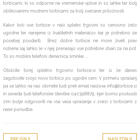
torbicami, ki so odporne na vremenske vplive in so lahke ter bolj
oblikovanimi modnimi torbicami za bolj svečane priložnosti.
Kakor koli vse torbice v naši spletni trgovini so cenovno zelo
ugodne ter narejene iz kvalitetnih materialov kar je potrebno še
posebej poudariti. Brez dobre torbice ne more živeti prav
nobena saj lahko le v njej prenašajo vse potrebne stvari za na pot.
To so mobilni telefoni denarnica šminke ….
Obiščite torej spletno trgovino torbice.si ter si že danes
zagotovite svojo novo torbico po ugodni ceni. V primeru vprašanj
pa se lahko na nas obrnete tudi prek email naslova info@torbice.si
in seveda tudi telefonske številke 040398879, kjer bomo poskusili
čim bolje odgovoriti na vsa vaša vprašanja v zvezi s torbicami z
naše ponudbe.
PREJŠNJI
NASLEDNJI