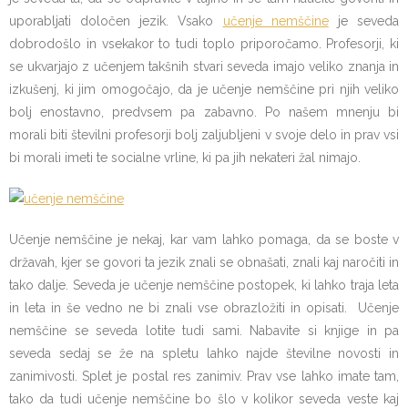
uporabljati določen jezik. Vsako
učenje nemščine
je seveda
dobrodošlo in vsekakor to tudi toplo priporočamo. Profesorji, ki
se ukvarjajo z učenjem takšnih stvari seveda imajo veliko znanja in
izkušenj, ki jim omogočajo, da je učenje nemščine pri njih veliko
bolj enostavno, predvsem pa zabavno. Po našem mnenju bi
morali biti številni profesorji bolj zaljubljeni v svoje delo in prav vsi
bi morali imeti te socialne vrline, ki pa jih nekateri žal nimajo.
Učenje nemščine je nekaj, kar vam lahko pomaga, da se boste v
državah, kjer se govori ta jezik znali se obnašati, znali kaj naročiti in
tako dalje. Seveda je učenje nemščine postopek, ki lahko traja leta
in leta in še vedno ne bi znali vse obrazložiti in opisati. Učenje
nemščine se seveda lotite tudi sami. Nabavite si knjige in pa
seveda sedaj se že na spletu lahko najde številne novosti in
zanimivosti. Splet je postal res zanimiv. Prav vse lahko imate tam,
tako da tudi učenje nemščine bo šlo v kolikor seveda veste kaj