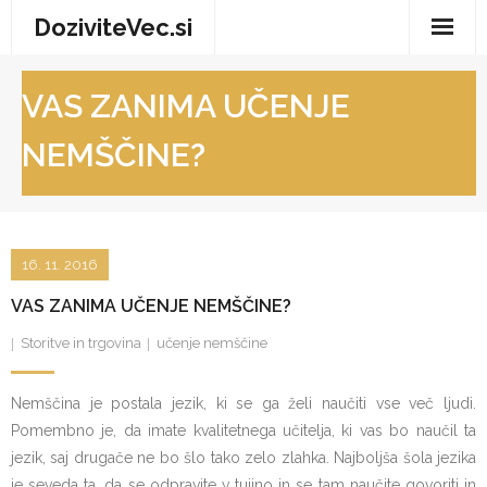
Skip
DoziviteVec.si
to
content
Domov
VAS ZANIMA UČENJE
Vse za dom
NEMŠČINE?
Storitve in trgovina
Turizem in prosti čas
16. 11. 2016
Zdravje in dobro počutje
VAS ZANIMA UČENJE NEMŠČINE?
Storitve in trgovina
učenje nemščine
Nemščina je postala jezik, ki se ga želi naučiti vse več ljudi.
Pomembno je, da imate kvalitetnega učitelja, ki vas bo naučil ta
jezik, saj drugače ne bo šlo tako zelo zlahka. Najboljša šola jezika
je seveda ta, da se odpravite v tujino in se tam naučite govoriti in