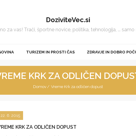
DoziviteVec.si
 za vas! Trači, športne novice, politika, tehnologija, ... samo
GOVINA
TURIZEM IN PROSTI ČAS
ZDRAVJE IN DOBRO POČ
VREME KRK ZA ODLIČEN DOPUS
Domov
/
Vreme Krk za odličen dopust
22. 6. 2015
VREME KRK ZA ODLIČEN DOPUST