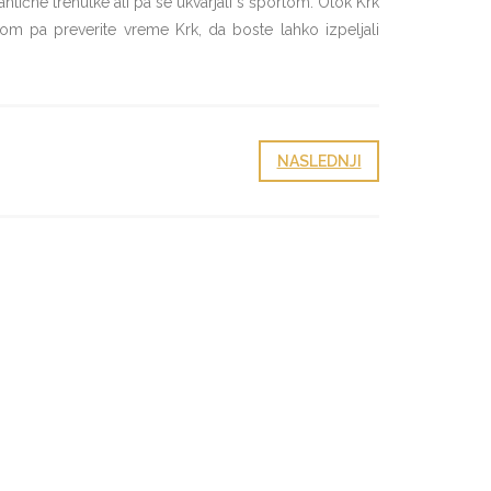
tične trenutke ali pa se ukvarjali s športom. Otok Krk
om pa preverite vreme Krk, da boste lahko izpeljali
NASLEDNJI