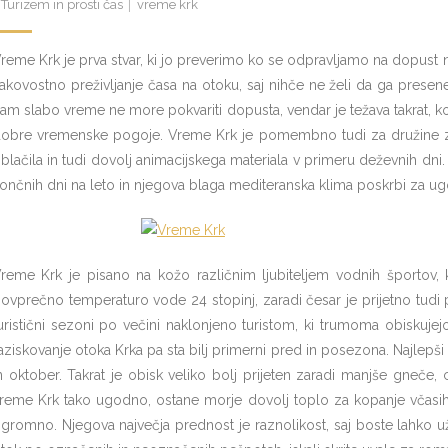
Turizem in prosti čas
vreme krk
reme Krk je prva stvar, ki jo preverimo ko se odpravljamo na dopust n
akovostno preživljanje časa na otoku, saj nihče ne želi da ga presenet
am slabo vreme ne more pokvariti dopusta, vendar je težava takrat, k
obre vremenske pogoje. Vreme Krk je pomembno tudi za družine z 
blačila in tudi dovolj animacijskega materiala v primeru deževnih dni.
ončnih dni na leto in njegova blaga mediteranska klima poskrbi za u
reme Krk je pisano na kožo različnim ljubiteljem vodnih športov, 
ovprečno temperaturo vode 24 stopinj, zaradi česar je prijetno tudi 
uristični sezoni po večini naklonjeno turistom, ki trumoma obiskujej
aziskovanje otoka Krka pa sta bilj primerni pred in posezona. Najlepši 
n oktober. Takrat je obisk veliko bolj prijeten zaradi manjše gneče,
reme Krk tako ugodno, ostane morje dovolj toplo za kopanje včasi
gromno. Njegova največja prednost je raznolikost, saj boste lahko uživ