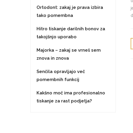
o
Ortodont: zakaj je prava izbira
j
tako pomembna
d
Hitro tiskanje darilnih bonov za
takojšnjo uporabo
Majorka – zakaj se vrneš sem
znova in znova
Senčila opravljajo več
pomembnih funkcij
Kakšno moč ima profesionalno
tiskanje za rast podjetja?