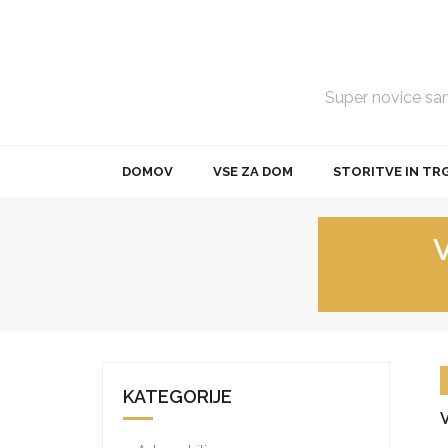
Skip
to
content
Super novice samo
DOMOV
VSE ZA DOM
STORITVE IN TR
KATEGORIJE