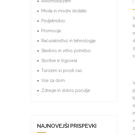
Avtomobilizem
Moda in modni dodatki
V
Podjetništvo
k
Promocija
n
Računalništvo in tehnologija
d
o
Stavbno in vrtno pohištvo
s
Storitve in trgovina
Turizem in prosti čas
Vse za dom
V
Zdravje in dobro počutje
p
t
r
i
v
NAJNOVEJŠI PRISPEVKI
o