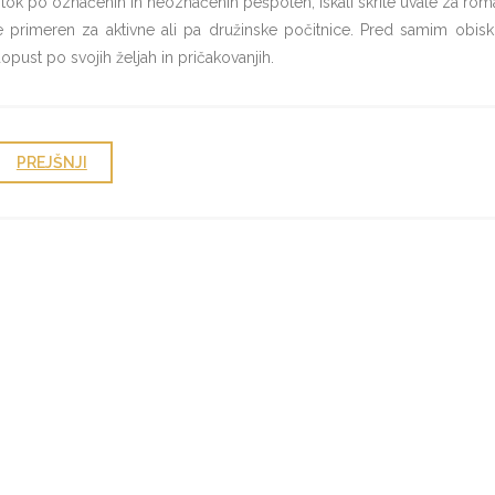
tok po označenih in neoznačenih pešpoteh, iskali skrite uvale za roman
e primeren za aktivne ali pa družinske počitnice. Pred samim obisk
opust po svojih željah in pričakovanjih.
PREJŠNJI