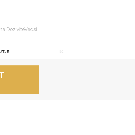
 na DoziviteVec.si
UTJE
T