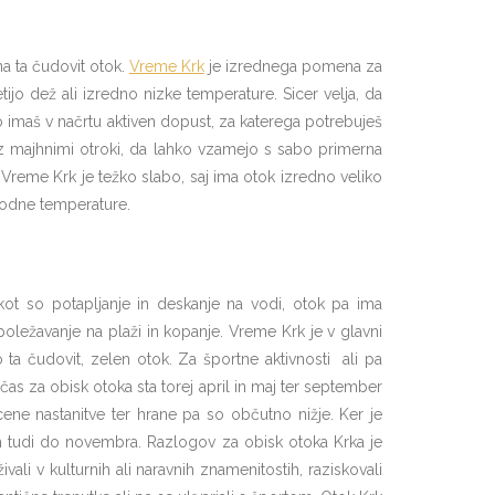
a ta čudovit otok.
Vreme Krk
je izrednega pomena za
ijo dež ali izredno nizke temperature. Sicer velja, da
o imaš v načrtu aktiven dopust, za katerega potrebuješ
majhnimi otroki, da lahko vzamejo s sabo primerna
 Vreme Krk je težko slabo, saj ima otok izredno veliko
godne temperature.
kot so potapljanje in deskanje na vodi, otok pa ima
poležavanje na plaži in kopanje. Vreme Krk je v glavni
o ta čudovit, zelen otok. Za športne aktivnosti ali pa
čas za obisk otoka sta torej april in maj ter september
 cene nastanitve ter hrane pa so občutno nižje. Ker je
h tudi do novembra. Razlogov za obisk otoka Krka je
ali v kulturnih ali naravnih znamenitostih, raziskovali