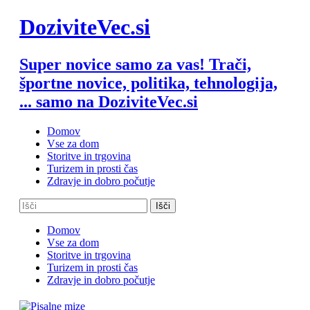
Skip
DoziviteVec.si
to
content
Super novice samo za vas! Trači,
športne novice, politika, tehnologija,
... samo na DoziviteVec.si
Domov
Vse za dom
Storitve in trgovina
Turizem in prosti čas
Zdravje in dobro počutje
Domov
Vse za dom
Storitve in trgovina
Turizem in prosti čas
Zdravje in dobro počutje
Številčenje