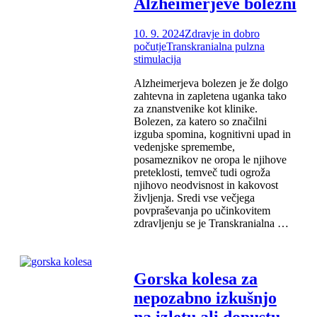
Alzheimerjeve bolezni
10. 9. 2024
Zdravje in dobro
počutje
Transkranialna pulzna
stimulacija
Alzheimerjeva bolezen je že dolgo
zahtevna in zapletena uganka tako
za znanstvenike kot klinike.
Bolezen, za katero so značilni
izguba spomina, kognitivni upad in
vedenjske spremembe,
posameznikov ne oropa le njihove
preteklosti, temveč tudi ogroža
njihovo neodvisnost in kakovost
življenja. Sredi vse večjega
povpraševanja po učinkovitem
zdravljenju se je Transkranialna …
Gorska kolesa za
nepozabno izkušnjo