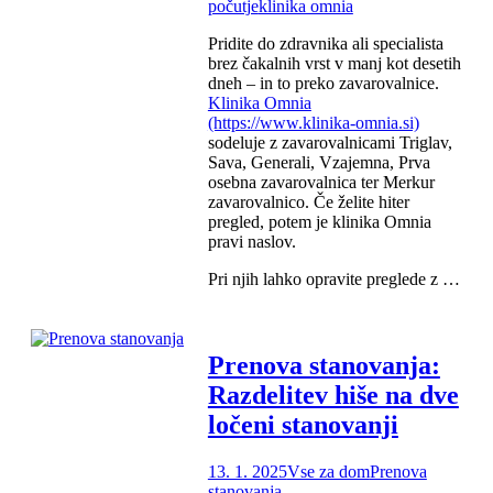
počutje
klinika omnia
Pridite do zdravnika ali specialista
brez čakalnih vrst v manj kot desetih
dneh – in to preko zavarovalnice.
Klinika Omnia
(https://www.klinika-omnia.si)
sodeluje z zavarovalnicami Triglav,
Sava, Generali, Vzajemna, Prva
osebna zavarovalnica ter Merkur
zavarovalnico. Če želite hiter
pregled, potem je klinika Omnia
pravi naslov.
Pri njih lahko opravite preglede z …
Prenova stanovanja:
Razdelitev hiše na dve
ločeni stanovanji
13. 1. 2025
Vse za dom
Prenova
stanovanja