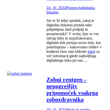
24. 10. 2024
Promocija
digitalna
tiskarna
Ste se že kdaj vprašali, zakaj je
digitalna tiskarna postala tako
priljubljena med podjetji in
posamezniki? V svetu, kjer se vse
odvija hitro in nepričakovano,
digitalni tisk ponuja ravno tisto, kar
potrebujemo – kakovostno rešitev v
kratkem času zato kliknite
tukaj
za
več informacij glede najboljšega
digitalnega tiska pri nas.…
Zobni rentgen –
nepogrešljiv
pripomoček vsakega
zobozdravnika
19. 10. 2024
Moda in modni