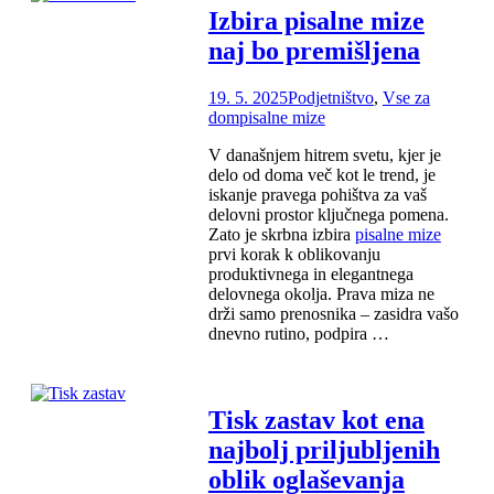
Izbira pisalne mize
prispevkov
naj bo premišljena
19. 5. 2025
Podjetništvo
,
Vse za
dom
pisalne mize
V današnjem hitrem svetu, kjer je
delo od doma več kot le trend, je
iskanje pravega pohištva za vaš
delovni prostor ključnega pomena.
Zato je skrbna izbira
pisalne mize
prvi korak k oblikovanju
produktivnega in elegantnega
delovnega okolja. Prava miza ne
drži samo prenosnika – zasidra vašo
dnevno rutino, podpira …
Tisk zastav kot ena
najbolj priljubljenih
oblik oglaševanja