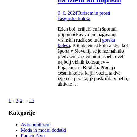
na izletu ali dopustu
9. 6. 2024
Turizem in prosti
čas
gorska kolesa
Eden bolj priljubljenih športnih
pripomočkov za premagovanje
višinskih razlik so tudi
gorska
kolesa
. Priljubljenost kolesarstva kot
športa v Sloveniji se je razmahnilo
predvsem z izjemnimi uspehi dveh
najbolj vidnih kolesarjev –
Pogačarja in Rogliča. Prodaja
cestnih koles, ki jih vozita ta dva
izjemna prvaka, je poskočila v nebo,
aktivne …
1
2
3
4
…
25
Kategorije
Avtomobilizem
Moda in modni dodatki
Podjetništvo