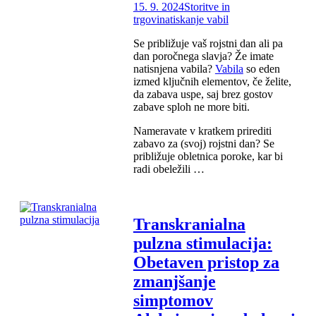
15. 9. 2024
Storitve in
trgovina
tiskanje vabil
Se približuje vaš rojstni dan ali pa
dan poročnega slavja? Že imate
natisnjena vabila?
Vabila
so eden
izmed ključnih elementov, če želite,
da zabava uspe, saj brez gostov
zabave sploh ne more biti.
Nameravate v kratkem prirediti
zabavo za (svoj) rojstni dan? Se
približuje obletnica poroke, kar bi
radi obeležili …
Transkranialna
pulzna stimulacija:
Obetaven pristop za
zmanjšanje
simptomov