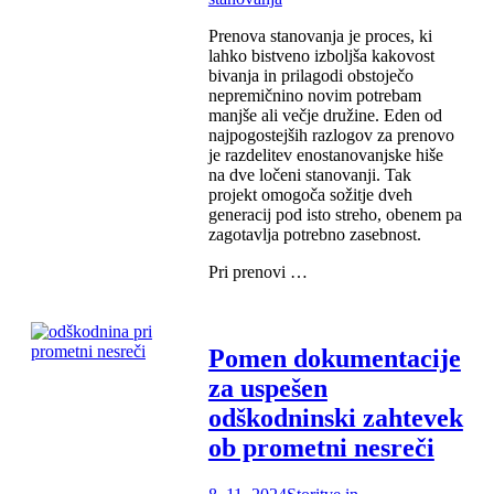
Prenova stanovanja je proces, ki
lahko bistveno izboljša kakovost
bivanja in prilagodi obstoječo
nepremičnino novim potrebam
manjše ali večje družine. Eden od
najpogostejših razlogov za prenovo
je razdelitev enostanovanjske hiše
na dve ločeni stanovanji. Tak
projekt omogoča sožitje dveh
generacij pod isto streho, obenem pa
zagotavlja potrebno zasebnost.
Pri prenovi …
Pomen dokumentacije
za uspešen
odškodninski zahtevek
ob prometni nesreči