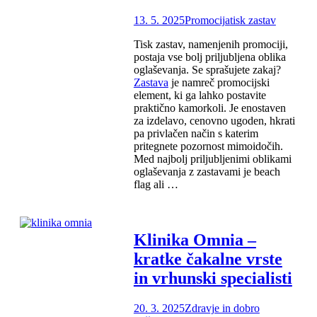
13. 5. 2025
Promocija
tisk zastav
Tisk zastav, namenjenih promociji,
postaja vse bolj priljubljena oblika
oglaševanja. Se sprašujete zakaj?
Zastava
je namreč promocijski
element, ki ga lahko postavite
praktično kamorkoli. Je enostaven
za izdelavo, cenovno ugoden, hkrati
pa privlačen način s katerim
pritegnete pozornost mimoidočih.
Med najbolj priljubljenimi oblikami
oglaševanja z zastavami je beach
flag ali …
Klinika Omnia –
kratke čakalne vrste
in vrhunski specialisti
20. 3. 2025
Zdravje in dobro