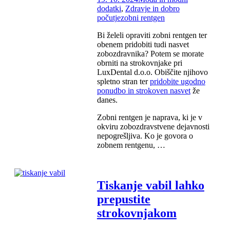
dodatki
,
Zdravje in dobro
počutje
zobni rentgen
Bi želeli opraviti zobni rentgen ter
obenem pridobiti tudi nasvet
zobozdravnika? Potem se morate
obrniti na strokovnjake pri
LuxDental d.o.o. Obiščite njihovo
spletno stran ter
pridobite ugodno
ponudbo in strokoven nasvet
že
danes.
Zobni rentgen je naprava, ki je v
okviru zobozdravstvene dejavnosti
nepogrešljiva. Ko je govora o
zobnem rentgenu, …
Tiskanje vabil lahko
prepustite
strokovnjakom