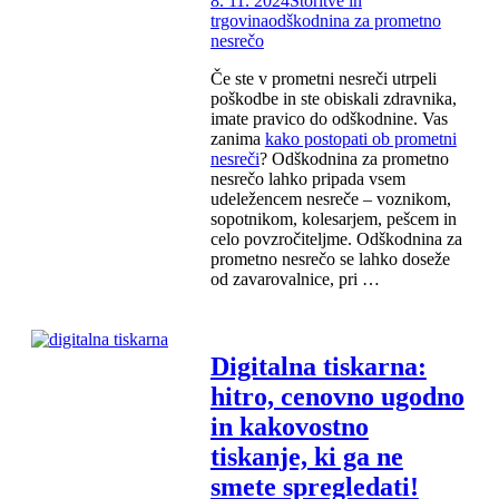
8. 11. 2024
Storitve in
trgovina
odškodnina za prometno
nesrečo
Če ste v prometni nesreči utrpeli
poškodbe in ste obiskali zdravnika,
imate pravico do odškodnine. Vas
zanima
kako postopati ob prometni
nesreči
? Odškodnina za prometno
nesrečo lahko pripada vsem
udeležencem nesreče – voznikom,
sopotnikom, kolesarjem, pešcem in
celo povzročiteljme. Odškodnina za
prometno nesrečo se lahko doseže
od zavarovalnice, pri …
Digitalna tiskarna:
hitro, cenovno ugodno
in kakovostno
tiskanje, ki ga ne
smete spregledati!