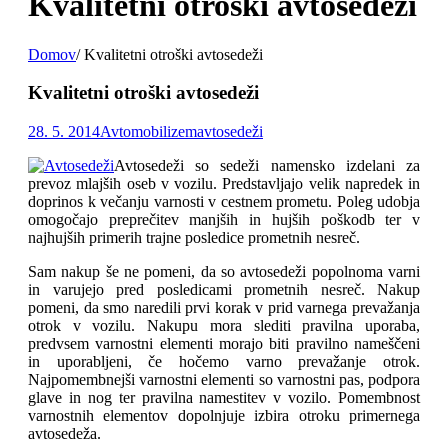
Kvalitetni otroški avtosedeži
Domov
/
Kvalitetni otroški avtosedeži
Kvalitetni otroški avtosedeži
28. 5. 2014
Avtomobilizem
avtosedeži
Avtosedeži so sedeži namensko izdelani za
prevoz mlajših oseb v vozilu. Predstavljajo velik napredek in
doprinos k večanju varnosti v cestnem prometu. Poleg udobja
omogočajo preprečitev manjših in hujših poškodb ter v
najhujših primerih trajne posledice prometnih nesreč.
Sam nakup še ne pomeni, da so avtosedeži popolnoma varni
in varujejo pred posledicami prometnih nesreč. Nakup
pomeni, da smo naredili prvi korak v prid varnega prevažanja
otrok v vozilu. Nakupu mora slediti pravilna uporaba,
predvsem varnostni elementi morajo biti pravilno nameščeni
in uporabljeni, če hočemo varno prevažanje otrok.
Najpomembnejši varnostni elementi so varnostni pas, podpora
glave in nog ter pravilna namestitev v vozilo. Pomembnost
varnostnih elementov dopolnjuje izbira otroku primernega
avtosedeža.