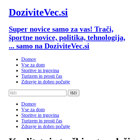
Skip
DoziviteVec.si
to
content
Super novice samo za vas! Trači,
športne novice, politika, tehnologija,
... samo na DoziviteVec.si
Domov
Vse za dom
Storitve in trgovina
Turizem in prosti čas
Zdravje in dobro počutje
Domov
Vse za dom
Storitve in trgovina
Turizem in prosti čas
Zdravje in dobro počutje