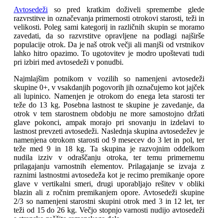
Avtosedeži
so pred kratkim doživeli spremembe glede
razvrstitve in označevanja primernosti otrokovi starosti, teži in
velikosti. Poleg sami kategorij in različnih skupin se moramo
zavedati, da so razvrstitve opravljene na podlagi najširše
populacije otrok. Da je naš otrok večji ali manjši od vrstnikov
lahko hitro opazimo. To ugotovitev je modro upoštevati tudi
pri izbiri med avtosedeži v ponudbi.
Najmlajšim potnikom v vozilih so namenjeni avtosedeži
skupine 0+, v vsakdanjih pogovorih jih označujemo kot jajček
ali lupinico. Namenjen je otrokom do enega leta starosti ter
teže do 13 kg. Posebna lastnost te skupine je zavedanje, da
otrok v tem starostnem obdobju ne more samostojno držati
glave pokonci, ampak morajo pri snovanju in izdelavi to
lastnost prevzeti avtosedeži. Naslednja skupina avtosedežev je
namenjena otrokom starosti od 9 mesecev do 3 let in pol, ter
teže med 9 in 18 kg. Ta skupina je razvojnim oddelkom
nudila izziv v odraščanju otroka, ter temu primernemu
prilagajanju varnostnih elementov. Prilagajanje se izvaja z
raznimi lastnostmi avtosedeža kot je recimo premikanje opore
glave v vertikalni smeri, drugi uporabljajo rešitev v obliki
blazin ali z ročnim premikanjem opore. Avtosedeži skupine
2/3 so namenjeni starostni skupini otrok med 3 in 12 let, ter
teži od 15 do 26 kg. Večjo stopnjo varnosti nudijo avtosedeži