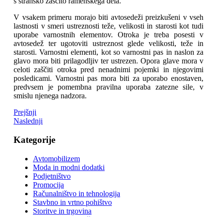
s stransko zaščito ramenskega dela.
V vsakem primeru morajo biti avtosedeži preizkušeni v vseh
lastnosti v smeri ustreznosti teže, velikosti in starosti kot tudi
uporabe varnostnih elementov. Otroka je treba posesti v
avtosedež ter ugotoviti ustreznost glede velikosti, teže in
starosti. Varnostni elementi, kot so varnostni pas in naslon za
glavo mora biti prilagodljiv ter ustrezen. Opora glave mora v
celoti zaščiti otroka pred nenadnimi pojemki in njegovimi
posledicami. Varnostni pas mora biti za uporabo enostaven,
predvsem je pomembna pravilna uporaba zatezne sile, v
smislu njenega nadzora.
Prejšnji
Naslednji
Kategorije
Avtomobilizem
Moda in modni dodatki
Podjetništvo
Promocija
Računalništvo in tehnologija
Stavbno in vrtno pohištvo
Storitve in trgovina