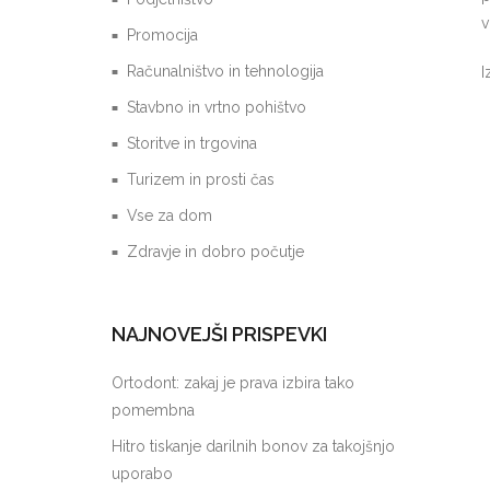
v
Promocija
Računalništvo in tehnologija
I
Stavbno in vrtno pohištvo
Storitve in trgovina
Turizem in prosti čas
Vse za dom
Zdravje in dobro počutje
NAJNOVEJŠI PRISPEVKI
Ortodont: zakaj je prava izbira tako
pomembna
Hitro tiskanje darilnih bonov za takojšnjo
uporabo