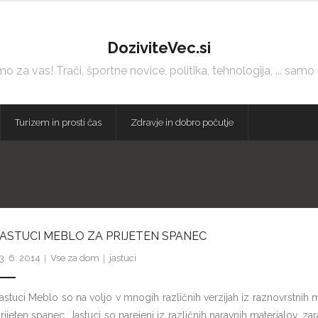
DoziviteVec.si
 za vas! Trači, športne novice, politika, tehnologija, ... samo
Turizem in prosti čas
Zdravje in dobro počutje
JASTUCI MEBLO ZA PRIJETEN SPANEC
3. 6. 2014
Vse za dom
jastuci
astuci Meblo so na voljo v mnogih različnih verzijah iz raznovrstnih 
rijeten spanec. Jastuci so narejeni iz različnih naravnih materialov, z