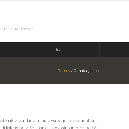
 na DoziviteVec.si
Domov
/
Oznaka:
jastuci
materialov, vendar vam prav vsi zagotavljajo udoben in
aradi katerih bo vaše spanje kakovostno in brez bolečin