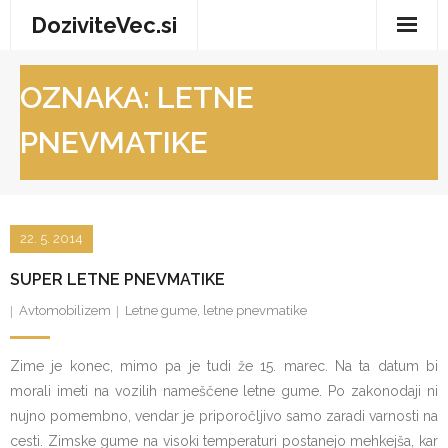
Skip
DoziviteVec.si
to
content
Domov
OZNAKA:
LETNE
Vse za dom
PNEVMATIKE
Storitve in trgovina
Turizem in prosti čas
22. 5. 2014
Zdravje in dobro počutje
SUPER LETNE PNEVMATIKE
Avtomobilizem
Letne gume
,
letne pnevmatike
Zime je konec, mimo pa je tudi že 15. marec. Na ta datum bi
morali imeti na vozilih nameščene letne gume. Po zakonodaji ni
nujno pomembno, vendar je priporočljivo samo zaradi varnosti na
cesti. Zimske gume na visoki temperaturi postanejo mehkejša, kar