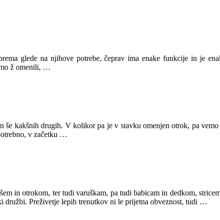
e oprema glede na njihove potrebe, čeprav ima enake funkcije in je e
smo ž omenili, …
in še kakšnih drugih. V kolikor pa je v stavku omenjen otrok, pa vemo 
potrebno, v začetku …
m in otrokom, ter tudi varuškam, pa tudi babicam in dedkom, stricem i
 družbi. Preživetje lepih trenutkov ni le prijetna obveznost, tudi …