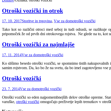
Domov
/
Oznaka:
otroški vozički
Otroški vozički in otrok
17. 10. 2017
Storitve in trgovina
,
Vse za dom
otroški vozički
Tako kot so različni otroci med seboj in tudi odrasli, se razlikuj
pripomoček že od prvih dni otrokovega rojstva. Ne glede na to, kot 
Otroški vozički za najmlajše
17. 11. 2014
Vse za dom
otroški vozički
Ko slišimo besedo otroški vozički, se spomnimo tistih nakupovalnih 
samim rojstvom. Da, ko bo že na svetu, da bo imel zagotovljeno vse 
Otroški vozički
23. 7. 2014
Vse za dom
otroški vozički
Otroški vozički so eden najpomembnejših delov otroške opreme. Starše
varuške,
otroški vozički
omogočajo preživetje lepih trenutkov v otroški