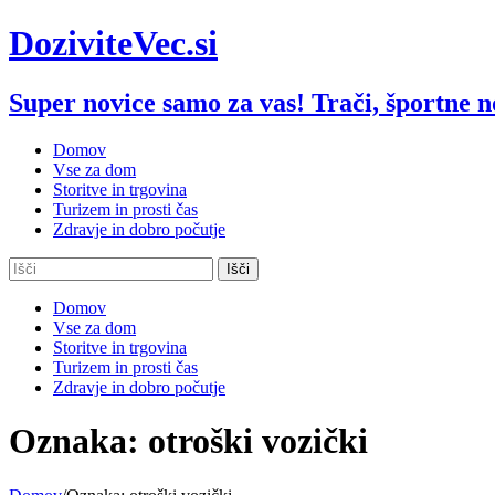
Skip
DoziviteVec.si
to
content
Super novice samo za vas! Trači, športne nov
Domov
Vse za dom
Storitve in trgovina
Turizem in prosti čas
Zdravje in dobro počutje
Domov
Vse za dom
Storitve in trgovina
Turizem in prosti čas
Zdravje in dobro počutje
Oznaka:
otroški vozički