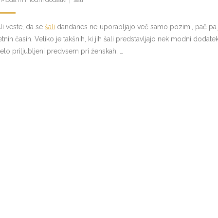
li veste, da se
šali
dandanes ne uporabljajo več samo pozimi, pač pa jih
etnih časih. Veliko je takšnih, ki jih šali predstavljajo nek modni dodate
elo priljubljeni predvsem pri ženskah, …