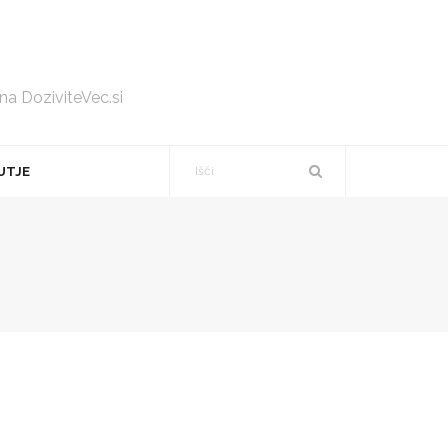
 na DoziviteVec.si
UTJE