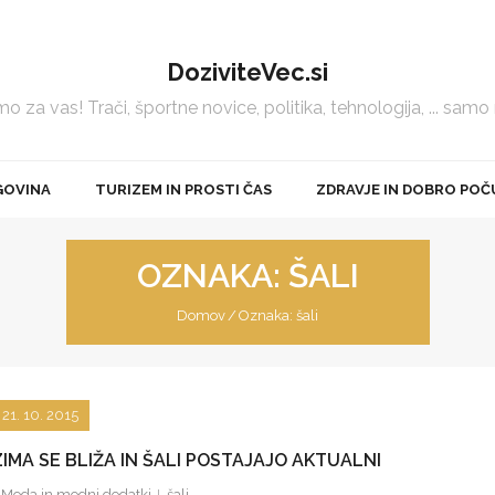
DoziviteVec.si
 za vas! Trači, športne novice, politika, tehnologija, ... samo
GOVINA
TURIZEM IN PROSTI ČAS
ZDRAVJE IN DOBRO POČ
OZNAKA:
ŠALI
Domov
/
Oznaka:
šali
21. 10. 2015
ZIMA SE BLIŽA IN ŠALI POSTAJAJO AKTUALNI
Moda in modni dodatki
šali