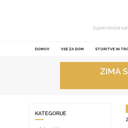
Skip
to
content
Super novice samo
DOMOV
VSE ZA DOM
STORITVE IN TR
ZIMA S
KATEGORIJE