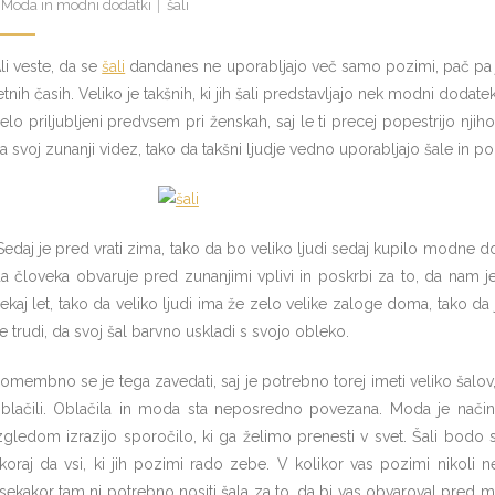
Moda in modni dodatki
šali
li veste, da se
šali
dandanes ne uporabljajo več samo pozimi, pač pa jih
etnih časih. Veliko je takšnih, ki jih šali predstavljajo nek modni dodate
elo priljubljeni predvsem pri ženskah, saj le ti precej popestrijo njiho
a svoj zunanji videz, tako da takšni ljudje vedno uporabljajo šale in 
edaj je pred vrati zima, tako da bo veliko ljudi sedaj kupilo modne dod
a človeka obvaruje pred zunanjimi vplivi in poskrbi za to, da nam 
ekaj let, tako da veliko ljudi ima že zelo velike zaloge doma, tako da 
e trudi, da svoj šal barvno uskladi s svojo obleko.
omembno se je tega zavedati, saj je potrebno torej imeti veliko šalo
blačili. Oblačila in moda sta neposredno povezana. Moda je nači
zgledom izrazijo sporočilo, ki ga želimo prenesti v svet. Šali bodo s
koraj da vsi, ki jih pozimi rado zebe. V kolikor vas pozimi nikoli n
sekakor tam ni potrebno nositi šala za to, da bi vas obvaroval pred mr