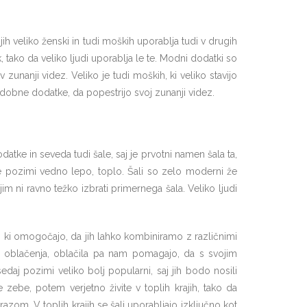
 veliko ženski in tudi moških uporablja tudi v drugih
k, tako da veliko ljudi uporablja le te. Modni dodatki so
v zunanji videz. Veliko je tudi moških, ki veliko stavijo
podobne dodatke, da popestrijo svoj zunanji videz.
atke in seveda tudi šale, saj je prvotni namen šala ta,
je pozimi vedno lepo, toplo. Šali so zelo moderni že
jim ni ravno težko izbrati primernega šala. Veliko ljudi
v, ki omogočajo, da jih lahko kombiniramo z različnimi
n oblačenja, oblačila pa nam pomagajo, da s svojim
edaj pozimi veliko bolj popularni, saj jih bodo nosili
e zebe, potem verjetno živite v toplih krajih, tako da
azom. V toplih krajih se šali uporabljajo izključno kot