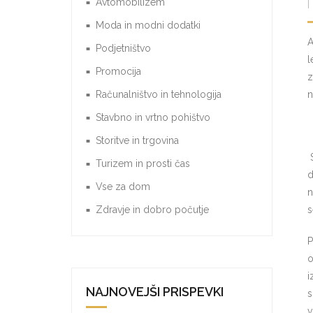
Avtomobilizem
Moda in modni dodatki
A
Podjetništvo
l
Promocija
z
Računalništvo in tehnologija
n
Stavbno in vrtno pohištvo
Storitve in trgovina
S
Turizem in prosti čas
d
Vse za dom
n
Zdravje in dobro počutje
s
P
o
i
NAJNOVEJŠI PRISPEVKI
s
v