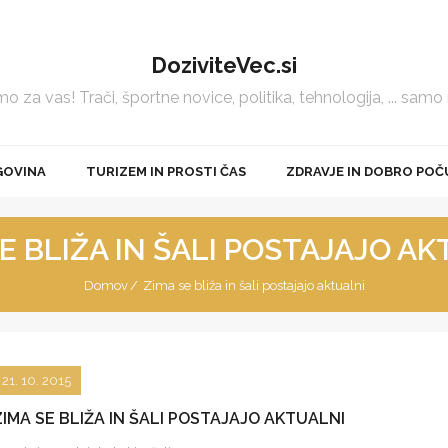
DoziviteVec.si
 za vas! Trači, športne novice, politika, tehnologija, ... samo
GOVINA
TURIZEM IN PROSTI ČAS
ZDRAVJE IN DOBRO POČ
E BLIŽA IN ŠALI POSTAJAJO A
Domov
/
Zima se bliža in šali postajajo aktualni
21. 10. 2015
ZIMA SE BLIŽA IN ŠALI POSTAJAJO AKTUALNI