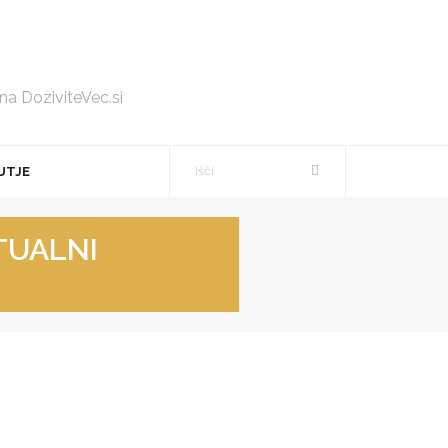
 na DoziviteVec.si
UTJE
KTUALNI