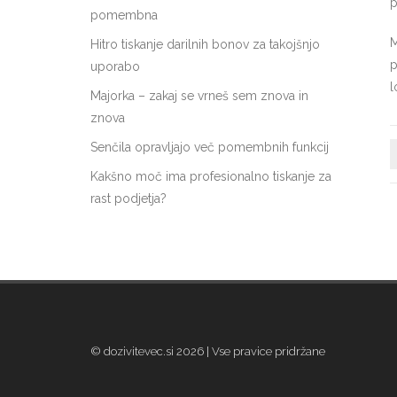
p
pomembna
M
Hitro tiskanje darilnih bonov za takojšnjo
p
uporabo
l
Majorka – zakaj se vrneš sem znova in
znova
Senčila opravljajo več pomembnih funkcij
Kakšno moč ima profesionalno tiskanje za
rast podjetja?
© dozivitevec.si 2026 | Vse pravice pridržane