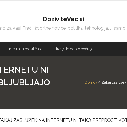
DoziviteVec.si
 za vas! Trači, športne novice, politika, tehnologija, ... samo
Turizem in prosti čas
Zdravje in dobro počutje
TERNETU NI
OBLJUBLJAJO
Domov
/
Zakaj zaslužek n
ZAKAJ ZASLUŽEK NA INTERNETU NI TAKO PREPROST, KO