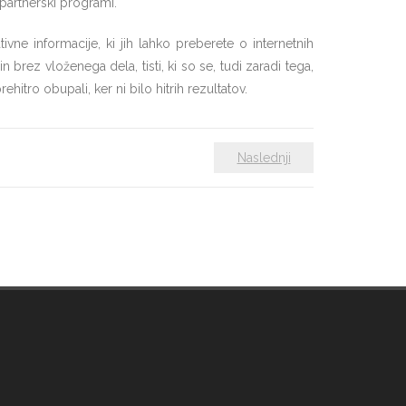
 partnerski programi.
e informacije, ki jih lahko preberete o internetnih
 in brez vloženega dela, tisti, ki so se, tudi zaradi tega,
prehitro obupali, ker ni bilo hitrih rezultatov.
Naslednji