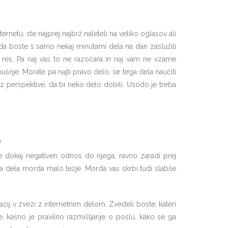
ternetu, ste najprej najbrž naleteli na veliko oglasov ali
 da boste s samo nekaj minutami dela na dan zaslužili
i res. Pa naj vas to ne razočara in naj vam ne vzame
ušnje. Morate pa najti pravo delo, se tega dela naučiti
rez perspektive, da bi neko delo dobili. Usodo je treba
?
 še dokaj negativen odnos do njega, ravno zaradi prej
ega dela morda malo težje. Morda vas skrbi tudi slabše
acij v zvezi z internetnim delom. Zvedeli boste, kateri
e, kašno je pravilno razmišljanje o poslu, kako se ga