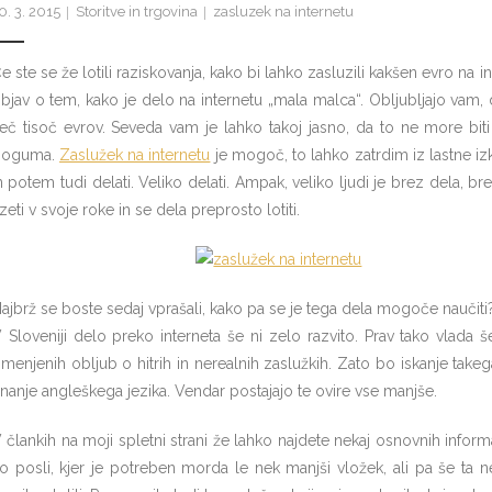
0. 3. 2015
Storitve in trgovina
zasluzek na internetu
e ste se že lotili raziskovanja, kako bi lahko zasluzili kakšen evro na in
bjav o tem, kako je delo na internetu „mala malca“. Obljubljajo vam,
eč tisoč evrov. Seveda vam je lahko takoj jasno, da to ne more bit
poguma.
Zaslužek na internetu
je mogoč, to lahko zatrdim iz lastne izk
n potem tudi delati. Veliko delati. Ampak, veliko ljudi je brez dela, b
zeti v svoje roke in se dela preprosto lotiti.
ajbrž se boste sedaj vprašali, kako pa se je tega dela mogoče naučiti
 Sloveniji delo preko interneta še ni zelo razvito. Prav tako vlada
menjenih obljub o hitrih in nerealnih zaslužkih. Zato bo iskanje tak
nanje angleškega jezika. Vendar postajajo te ovire vse manjše.
 člankih na moji spletni strani že lahko najdete nekaj osnovnih inform
o posli, kjer je potreben morda le nek manjši vložek, ali pa še ta n