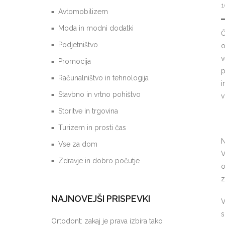
1
Avtomobilizem
Moda in modni dodatki
Č
Podjetništvo
o
v
Promocija
Računalništvo in tehnologija
i
Stavbno in vrtno pohištvo
v
Storitve in trgovina
Turizem in prosti čas
N
Vse za dom
V
Zdravje in dobro počutje
o
z
NAJNOVEJŠI PRISPEVKI
V
s
Ortodont: zakaj je prava izbira tako