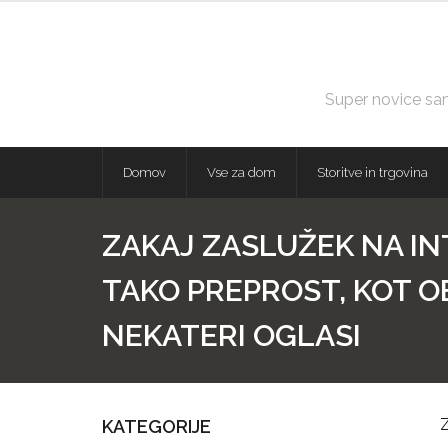
Skip
to
content
Super novice samo
Domov
Vse za dom
Storitve in trgovina
ZAKAJ ZASLUŽEK NA IN
TAKO PREPROST, KOT 
NEKATERI OGLASI
KATEGORIJE