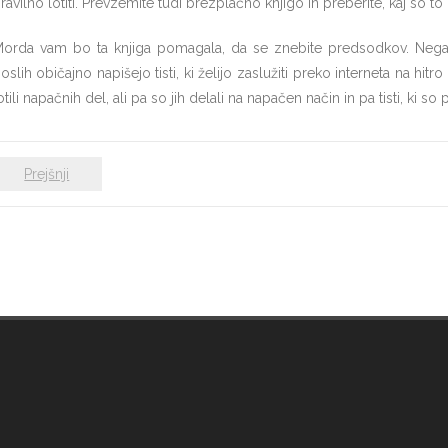
ravilno lotiti. Prevzemite tudi brezplačno knjigo in preberite, kaj so to
orda vam bo ta knjiga pomagala, da se znebite predsodkov. Negativn
oslih običajno napišejo tisti, ki želijo zaslužiti preko interneta na hitro
otili napačnih del, ali pa so jih delali na napačen način in pa tisti, ki so 
Prejšnji