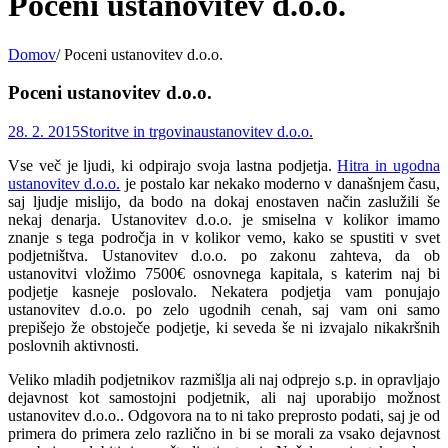
Poceni ustanovitev d.o.o.
Domov
/
Poceni ustanovitev d.o.o.
Poceni ustanovitev d.o.o.
28. 2. 2015
Storitve in trgovina
ustanovitev d.o.o.
Vse več je ljudi, ki odpirajo svoja lastna podjetja.
Hitra in ugodna
ustanovitev d.o.o.
je postalo kar nekako moderno v današnjem času,
saj ljudje mislijo, da bodo na dokaj enostaven način zaslužili še
nekaj denarja. Ustanovitev d.o.o. je smiselna v kolikor imamo
znanje s tega področja in v kolikor vemo, kako se spustiti v svet
podjetništva. Ustanovitev d.o.o. po zakonu zahteva, da ob
ustanovitvi vložimo 7500€ osnovnega kapitala, s katerim naj bi
podjetje kasneje poslovalo. Nekatera podjetja vam ponujajo
ustanovitev d.o.o. po zelo ugodnih cenah, saj vam oni samo
prepišejo že obstoječe podjetje, ki seveda še ni izvajalo nikakršnih
poslovnih aktivnosti.
Veliko mladih podjetnikov razmišlja ali naj odprejo s.p. in opravljajo
dejavnost kot samostojni podjetnik, ali naj uporabijo možnost
ustanovitev d.o.o.. Odgovora na to ni tako preprosto podati, saj je od
primera do primera zelo različno in bi se morali za vsako dejavnost