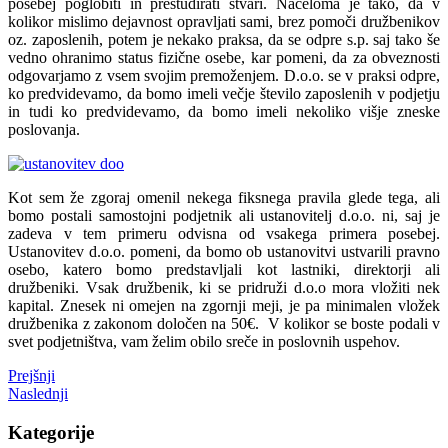
posebej poglobiti in preštudirati stvari. Načeloma je tako, da v
kolikor mislimo dejavnost opravljati sami, brez pomoči družbenikov
oz. zaposlenih, potem je nekako praksa, da se odpre s.p. saj tako še
vedno ohranimo status fizične osebe, kar pomeni, da za obveznosti
odgovarjamo z vsem svojim premoženjem. D.o.o. se v praksi odpre,
ko predvidevamo, da bomo imeli večje število zaposlenih v podjetju
in tudi ko predvidevamo, da bomo imeli nekoliko višje zneske
poslovanja.
Kot sem že zgoraj omenil nekega fiksnega pravila glede tega, ali
bomo postali samostojni podjetnik ali ustanovitelj d.o.o. ni, saj je
zadeva v tem primeru odvisna od vsakega primera posebej.
Ustanovitev d.o.o. pomeni, da bomo ob ustanovitvi ustvarili pravno
osebo, katero bomo predstavljali kot lastniki, direktorji ali
družbeniki. Vsak družbenik, ki se pridruži d.o.o mora vložiti nek
kapital. Znesek ni omejen na zgornji meji, je pa minimalen vložek
družbenika z zakonom določen na 50€. V kolikor se boste podali v
svet podjetništva, vam želim obilo sreče in poslovnih uspehov.
Prejšnji
Naslednji
Kategorije