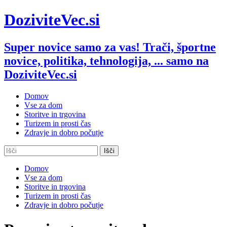
Skip
DoziviteVec.si
to
content
Super novice samo za vas! Trači, športne
novice, politika, tehnologija, ... samo na
DoziviteVec.si
Domov
Vse za dom
Storitve in trgovina
Turizem in prosti čas
Zdravje in dobro počutje
Domov
Vse za dom
Storitve in trgovina
Turizem in prosti čas
Zdravje in dobro počutje