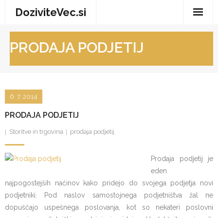
Skip
DoziviteVec.si
to
content
Domov
PRODAJA PODJETIJ
Vse za dom
Storitve in trgovina
6. 7. 2014
Turizem in prosti čas
PRODAJA PODJETIJ
Zdravje in dobro počutje
Storitve in trgovina
prodaja podjetij
Prodaja podjetij je
eden
najpogostejših načinov kako pridejo do svojega podjetja novi
podjetniki. Pod naslov samostojnega podjetništva žal ne
dopuščajo uspešnega poslovanja, kot so nekateri poslovni