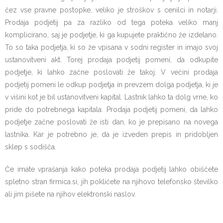
čez vse pravne postopke, veliko je stroškov s cenilci in notarji.
Prodaja podjetij pa za razliko od tega poteka veliko manj
komplicirano, saj je podjetje, ki ga kupujete praktično že izdelano.
To so taka podjetja, ki so že vpisana v sodni register in imajo svoj
ustanovitveni akt. Torej prodaja podjetij pomeni, da odkupite
podjetje, ki lahko začne poslovati že takoj. V večini prodaja
podjetij pomeni le odkup podjetja in prevzem dolga podjetja, ki je
v višini kot je bil ustanovitveni kapital. Lastnik lahko ta dolg vrne, ko
pride do potrebnega kapitala. Prodaja podjetij pomeni, da lahko
podjetje začne poslovati že isti dan, ko je prepisano na novega
lastnika. Kar je potrebno je, da je izveden prepis in pridobljen
sklep s sodišča.
Če imate vprašanja kako poteka prodaja podjetij lahko obiščete
spletno stran firmica.si, jih pokličete na njihovo telefonsko številko
ali jim pišete na njihov elektronski naslov.