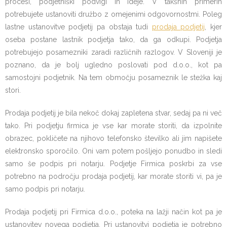
procesi, podjetniški podvigi in ideje. V takšnih primerih
potrebujete ustanoviti družbo z omejenimi odgovornostmi. Poleg
lastne ustanovitve podjetij pa obstaja tudi
prodaja podjetij
, kjer
oseba postane lastnik podjetja tako, da ga odkupi. Podjetja
potrebujejo posamezniki zaradi različnih razlogov. V Sloveniji je
poznano, da je bolj ugledno poslovati pod d.o.o., kot pa
samostojni podjetnik. Na tem območju posameznik le stežka kaj
stori.
Prodaja podjetij je bila nekoč dokaj zapletena stvar, sedaj pa ni več
tako. Pri podjetju firmica je vse kar morate storiti, da izpolnite
obrazec, pokličete na njihovo telefonsko številko ali jim napišete
elektronsko sporočilo. Oni vam potem pošljejo ponudbo in sledi
samo še podpis pri notarju. Podjetje Firmica poskrbi za vse
potrebno na področju prodaja podjetij, kar morate storiti vi, pa je
samo podpis pri notarju.
Prodaja podjetij pri Firmica d.o.o., poteka na lažji način kot pa je
ustanovitev novega podjetja. Pri ustanovitvi podjetja je potrebno