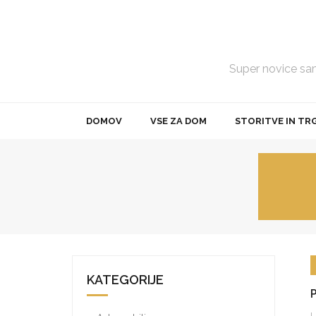
Skip
to
content
Super novice samo
DOMOV
VSE ZA DOM
STORITVE IN TR
KATEGORIJE