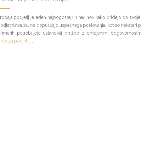
rodaja podjetij je eden najpogostejših načinov kako pridejo do svoj
odjetništva žal ne dopuščajo uspešnega poslovanja, kot so nekateri pos
rimerih potrebujete ustanoviti družbo z omejenimi odgovornostmi.
rodaja podjetij
, …