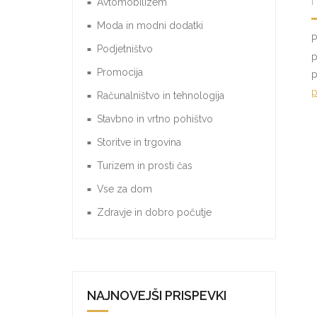
Avtomobilizem
Moda in modni dodatki
P
Podjetništvo
p
Promocija
p
p
Računalništvo in tehnologija
Stavbno in vrtno pohištvo
Storitve in trgovina
Turizem in prosti čas
Vse za dom
Zdravje in dobro počutje
NAJNOVEJŠI PRISPEVKI