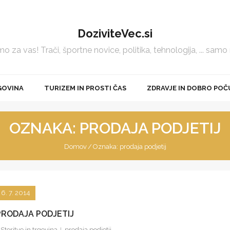
DoziviteVec.si
 za vas! Trači, športne novice, politika, tehnologija, ... samo
GOVINA
TURIZEM IN PROSTI ČAS
ZDRAVJE IN DOBRO POČ
OZNAKA:
PRODAJA PODJETIJ
Domov
/
Oznaka:
prodaja podjetij
6. 7. 2014
PRODAJA PODJETIJ
Storitve in trgovina
prodaja podjetij